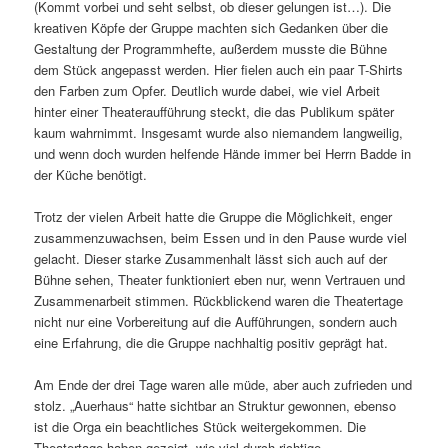
(Kommt vorbei und seht selbst, ob dieser gelungen ist…). Die
kreativen Köpfe der Gruppe machten sich Gedanken über die
Gestaltung der Programmhefte, außerdem musste die Bühne
dem Stück angepasst werden. Hier fielen auch ein paar T-Shirts
den Farben zum Opfer. Deutlich wurde dabei, wie viel Arbeit
hinter einer Theateraufführung steckt, die das Publikum später
kaum wahrnimmt. Insgesamt wurde also niemandem langweilig,
und wenn doch wurden helfende Hände immer bei Herrn Badde in
der Küche benötigt.
Trotz der vielen Arbeit hatte die Gruppe die Möglichkeit, enger
zusammenzuwachsen, beim Essen und in den Pause wurde viel
gelacht. Dieser starke Zusammenhalt lässt sich auch auf der
Bühne sehen, Theater funktioniert eben nur, wenn Vertrauen und
Zusammenarbeit stimmen. Rückblickend waren die Theatertage
nicht nur eine Vorbereitung auf die Aufführungen, sondern auch
eine Erfahrung, die die Gruppe nachhaltig positiv geprägt hat.
Am Ende der drei Tage waren alle müde, aber auch zufrieden und
stolz. „Auerhaus“ hatte sichtbar an Struktur gewonnen, ebenso
ist die Orga ein beachtliches Stück weitergekommen. Die
Theatertage haben gezeigt, wie viel durch richtige