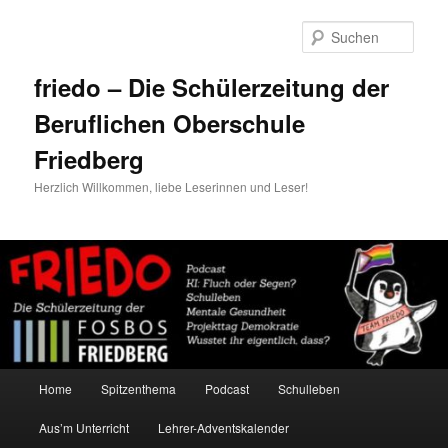
Zum
Zum
primären
sekundären
Such
Inhalt
Inhalt
springen
springen
friedo – Die Schülerzeitung der
Beruflichen Oberschule
Friedberg
Herzlich Willkommen, liebe Leserinnen und Leser!
Hauptmenü
Home
Spitzenthema
Podcast
Schulleben
Aus’m Unterricht
Lehrer-Adventskalender