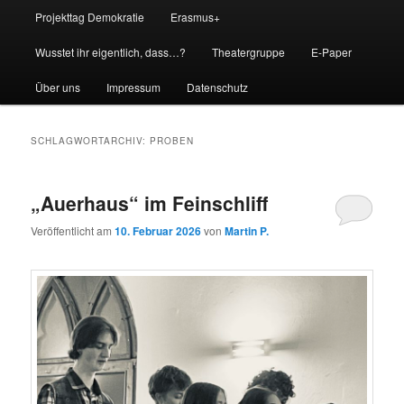
Projekttag Demokratie
Erasmus+
Wusstet ihr eigentlich, dass…?
Theatergruppe
E-Paper
Über uns
Impressum
Datenschutz
SCHLAGWORTARCHIV:
PROBEN
„Auerhaus“ im Feinschliff
Veröffentlicht am
10. Februar 2026
von
Martin P.