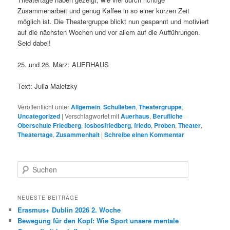
Zusammenarbeit und genug Kaffee in so einer kurzen Zeit
möglich ist. Die Theatergruppe blickt nun gespannt und motiviert
auf die nächsten Wochen und vor allem auf die Aufführungen.
Seid dabei!
25. und 26. März: AUERHAUS
Text: Julia Maletzky
Veröffentlicht unter
Allgemein
,
Schulleben
,
Theatergruppe
,
Uncategorized
|
Verschlagwortet mit
Auerhaus
,
Berufliche
Oberschule Friedberg
,
fosbosfriedberg
,
friedo
,
Proben
,
Theater
,
Theatertage
,
Zusammenhalt
|
Schreibe einen Kommentar
S
u
c
h
NEUESTE BEITRÄGE
e
Erasmus+ Dublin 2026 2. Woche
n
Bewegung für den Kopf: Wie Sport unsere mentale