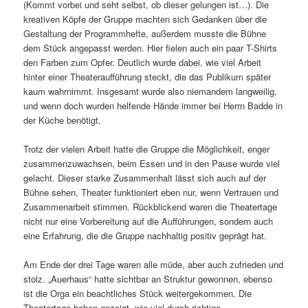
(Kommt vorbei und seht selbst, ob dieser gelungen ist…). Die
kreativen Köpfe der Gruppe machten sich Gedanken über die
Gestaltung der Programmhefte, außerdem musste die Bühne
dem Stück angepasst werden. Hier fielen auch ein paar T-Shirts
den Farben zum Opfer. Deutlich wurde dabei, wie viel Arbeit
hinter einer Theateraufführung steckt, die das Publikum später
kaum wahrnimmt. Insgesamt wurde also niemandem langweilig,
und wenn doch wurden helfende Hände immer bei Herrn Badde in
der Küche benötigt.
Trotz der vielen Arbeit hatte die Gruppe die Möglichkeit, enger
zusammenzuwachsen, beim Essen und in den Pause wurde viel
gelacht. Dieser starke Zusammenhalt lässt sich auch auf der
Bühne sehen, Theater funktioniert eben nur, wenn Vertrauen und
Zusammenarbeit stimmen. Rückblickend waren die Theatertage
nicht nur eine Vorbereitung auf die Aufführungen, sondern auch
eine Erfahrung, die die Gruppe nachhaltig positiv geprägt hat.
Am Ende der drei Tage waren alle müde, aber auch zufrieden und
stolz. „Auerhaus“ hatte sichtbar an Struktur gewonnen, ebenso
ist die Orga ein beachtliches Stück weitergekommen. Die
Theatertage haben gezeigt, wie viel durch richtige