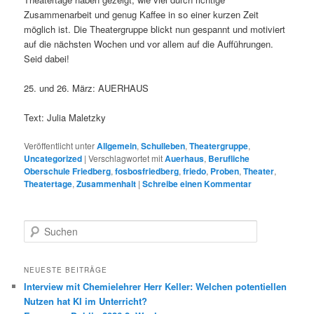
Zusammenarbeit und genug Kaffee in so einer kurzen Zeit
möglich ist. Die Theatergruppe blickt nun gespannt und motiviert
auf die nächsten Wochen und vor allem auf die Aufführungen.
Seid dabei!
25. und 26. März: AUERHAUS
Text: Julia Maletzky
Veröffentlicht unter
Allgemein
,
Schulleben
,
Theatergruppe
,
Uncategorized
|
Verschlagwortet mit
Auerhaus
,
Berufliche
Oberschule Friedberg
,
fosbosfriedberg
,
friedo
,
Proben
,
Theater
,
Theatertage
,
Zusammenhalt
|
Schreibe einen Kommentar
S
u
c
h
NEUESTE BEITRÄGE
e
Interview mit Chemielehrer Herr Keller: Welchen potentiellen
n
Nutzen hat KI im Unterricht?