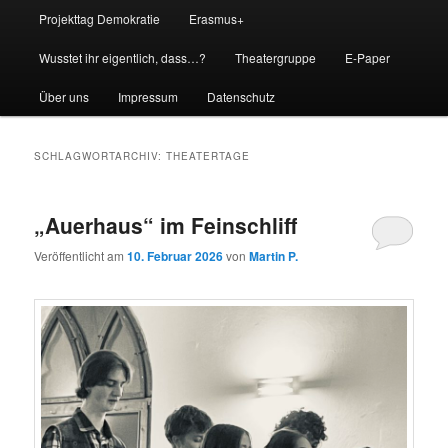
Projekttag Demokratie
Erasmus+
Wusstet ihr eigentlich, dass…?
Theatergruppe
E-Paper
Über uns
Impressum
Datenschutz
SCHLAGWORTARCHIV:
THEATERTAGE
„Auerhaus“ im Feinschliff
Veröffentlicht am
10. Februar 2026
von
Martin P.