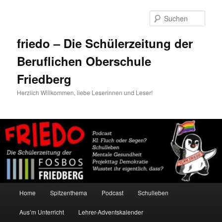
Zum
Zum
primären
sekundären
Such
Inhalt
Inhalt
springen
springen
friedo – Die Schülerzeitung der
Beruflichen Oberschule
Friedberg
Herzlich Willkommen, liebe Leserinnen und Leser!
Hauptmenü
Home
Spitzenthema
Podcast
Schulleben
Aus’m Unterricht
Lehrer-Adventskalender