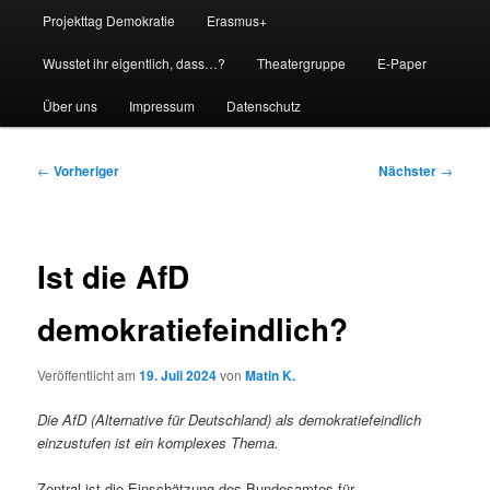
Projekttag Demokratie
Erasmus+
Wusstet ihr eigentlich, dass…?
Theatergruppe
E-Paper
Über uns
Impressum
Datenschutz
Beitragsnavigation
←
Vorheriger
Nächster
→
Ist die AfD
demokratiefeindlich?
Veröffentlicht am
19. Juli 2024
von
Matin K.
Die AfD (Alternative für Deutschland) als demokratiefeindlich
einzustufen ist ein komplexes Thema.
Zentral ist die Einschätzung des Bundesamtes für