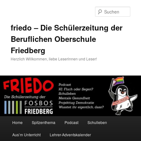
Zum
primären
Such
Inhalt
springen
friedo – Die Schülerzeitung der
Beruflichen Oberschule
Friedberg
Herzlich Willkommen, liebe Leserinnen und Leser!
Hauptmenü
Home
Spitzenthema
Podcast
Schulleben
Aus’m Unterricht
Lehrer-Adventskalender