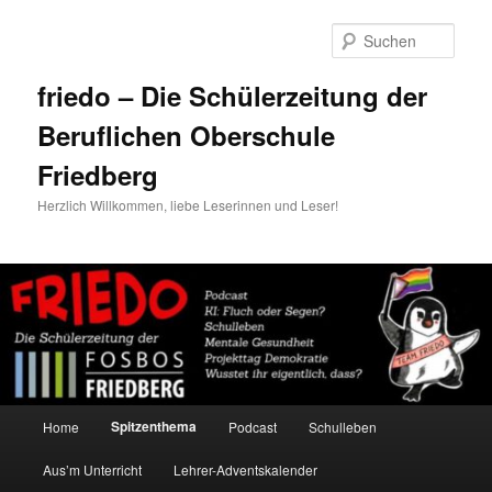
Zum
Zum
primären
sekundären
Such
Inhalt
Inhalt
springen
springen
friedo – Die Schülerzeitung der
Beruflichen Oberschule
Friedberg
Herzlich Willkommen, liebe Leserinnen und Leser!
Hauptmenü
Spitzenthema
Home
Podcast
Schulleben
Aus’m Unterricht
Lehrer-Adventskalender