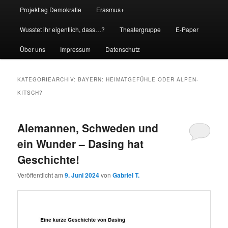
Projekttag Demokratie
Erasmus+
Wusstet ihr eigentlich, dass…?
Theatergruppe
E-Paper
Über uns
Impressum
Datenschutz
KATEGORIEARCHIV:
BAYERN: HEIMATGEFÜHLE ODER ALPEN-
KITSCH?
Alemannen, Schweden und
ein Wunder – Dasing hat
Geschichte!
Veröffentlicht am
9. Juni 2024
von
Gabriel T.