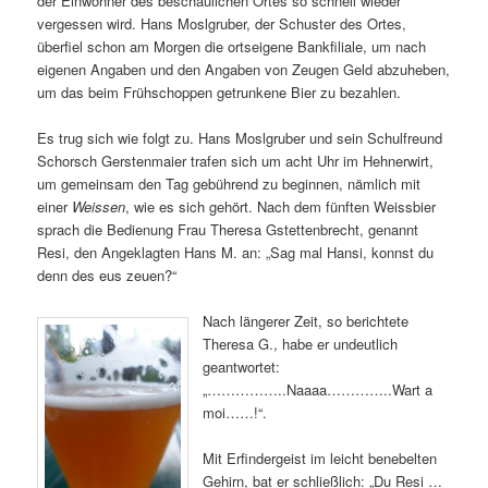
der Einwohner des beschaulichen Ortes so schnell wieder
vergessen wird. Hans Moslgruber, der Schuster des Ortes,
überfiel schon am Morgen die ortseigene Bankfiliale, um nach
eigenen Angaben und den Angaben von Zeugen Geld abzuheben,
um das beim Frühschoppen getrunkene Bier zu bezahlen.
Es trug sich wie folgt zu. Hans Moslgruber und sein Schulfreund
Schorsch Gerstenmaier trafen sich um acht Uhr im Hehnerwirt,
um gemeinsam den Tag gebührend zu beginnen, nämlich mit
einer
Weissen
, wie es sich gehört. Nach dem fünften Weissbier
sprach die Bedienung Frau Theresa Gstettenbrecht, genannt
Resi, den Angeklagten Hans M. an: „Sag mal Hansi, konnst du
denn des eus zeuen?“
Nach längerer Zeit, so berichtete
Theresa G., habe er undeutlich
geantwortet:
„……………..Naaaa…………..Wart a
moi……!“.
Mit Erfindergeist im leicht benebelten
Gehirn, bat er schließlich: „Du Resi …