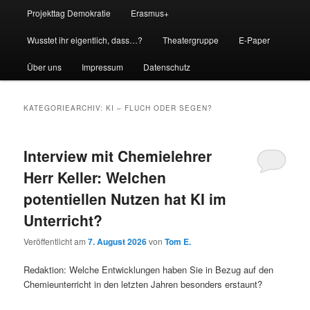
Projekttag Demokratie
Erasmus+
Wusstet ihr eigentlich, dass…?
Theatergruppe
E-Paper
Über uns
Impressum
Datenschutz
KATEGORIEARCHIV:
KI – FLUCH ODER SEGEN?
Interview mit Chemielehrer
Herr Keller: Welchen
potentiellen Nutzen hat KI im
Unterricht?
Veröffentlicht am
7. August 2026
von
Tom E.
Redaktion: Welche Entwicklungen haben Sie in Bezug auf den
Chemieunterricht in den letzten Jahren besonders erstaunt?