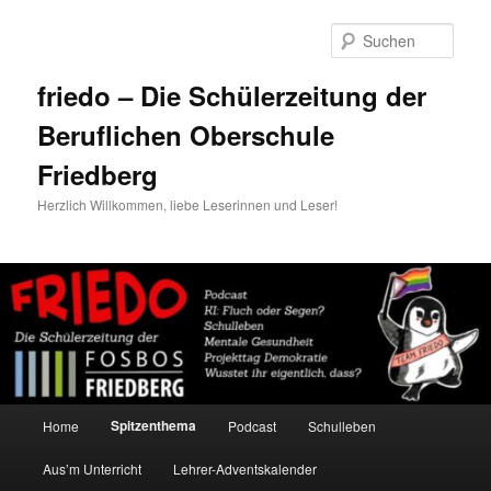
Zum
Zum
primären
sekundären
Such
Inhalt
Inhalt
springen
springen
friedo – Die Schülerzeitung der
Beruflichen Oberschule
Friedberg
Herzlich Willkommen, liebe Leserinnen und Leser!
Hauptmenü
Spitzenthema
Home
Podcast
Schulleben
Aus’m Unterricht
Lehrer-Adventskalender