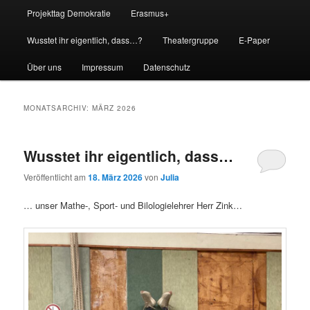
Projekttag Demokratie
Erasmus+
Wusstet ihr eigentlich, dass…?
Theatergruppe
E-Paper
Über uns
Impressum
Datenschutz
MONATSARCHIV:
MÄRZ 2026
Wusstet ihr eigentlich, dass…
Veröffentlicht am
18. März 2026
von
Julia
… unser Mathe-, Sport- und Bilologielehrer Herr Zink…