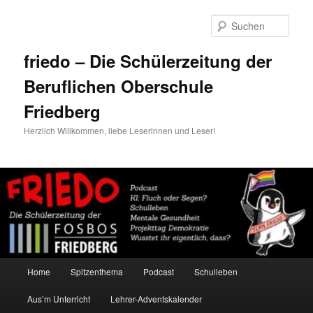
Zum
Zum
primären
sekundären
Such
Inhalt
Inhalt
springen
springen
friedo – Die Schülerzeitung der
Beruflichen Oberschule
Friedberg
Herzlich Willkommen, liebe Leserinnen und Leser!
Hauptmenü
Home
Spitzenthema
Podcast
Schulleben
Aus’m Unterricht
Lehrer-Adventskalender