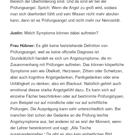
Bereich der Überforderung sind. Und da sind wir bei der
Prüfungsangst. Sprich: Wenn die Angst zu groß wird, sodass
man sich überfordert fühlt und sein Wissen nicht mehr abrufen
kann, dann ist es Prüfungsangst und nicht mehr nur Nervosität.
Justin:
Welch Symptome können dabei auftreten?
Frau Hübner:
Es gibt keine feststehende Definition von
Prüfungsangst, weil es keine offizielle Diagnose ist.
Grundsätzlich handelt es sich um Angstsymptome, die im
Zusammenhang mit Prüfungen auftreten. Das können körperliche
Symptome sein wie Übelkeit, Herzrasen, Zittern oder Schwitzen,
aber auch kognitive Angstgedanken, Panikgedanken oder eine
Unfähigkeit zu denken, also ein Blackout. Natürlich gehört auch
emotional dieses starke Angstgefühl dazu. Es kann sich auf
einzelne Fächer beschränken oder auf bestimmte Prüfungstypen,
zum Beispiel nur auf mündliche oder nur auf schriftliche
Prüfungen. Die Ausprägung kann sehr unterschiedlich sein. Bei
manchen löst schon der Gedanke an die Prüfung leichte
Angstsymptome aus, bei anderen ist es erst der Moment, wenn
der Lehrer hereinkommt und sagt: „Alle Tische
auseinanderstellen.“ Da gibt es also kein einheitliches Bild.