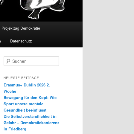
Projekttag Demokratie
m
Datenschutz
S
u
c
h
NEUESTE BEITRÄGE
e
Erasmus+ Dublin 2026 2.
n
Woche
Bewegung für den Kopf: Wie
Sport unsere mentale
Gesundheit beeinflusst
Die Selbstverständlichkeit in
Gefahr – Demokratiekonferenz
in Friedberg