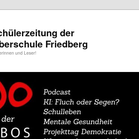
chülerzeitung der
berschule Friedberg
erinnen und Leser!