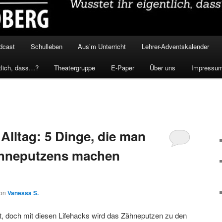
dcast
Schulleben
Aus’m Unterricht
Lehrer-Adventskalender
tlich, dass…?
Theatergruppe
E-Paper
Über uns
Impressu
 Alltag: 5 Dinge, die man
hneputzens machen
on
Vanessa S.
, doch mit diesen Lifehacks wird das Zähneputzen zu den