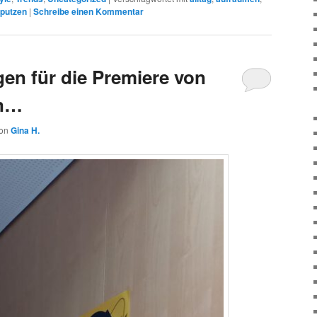
putzen
|
Schreibe einen Kommentar
gen für die Premiere von
en…
on
Gina H.