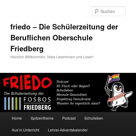
Zum
Zum
primären
sekundären
Such
Inhalt
Inhalt
springen
springen
friedo – Die Schülerzeitung der
Beruflichen Oberschule
Friedberg
Herzlich Willkommen, liebe Leserinnen und Leser!
Hauptmenü
Home
Spitzenthema
Podcast
Schulleben
Aus’m Unterricht
Lehrer-Adventskalender