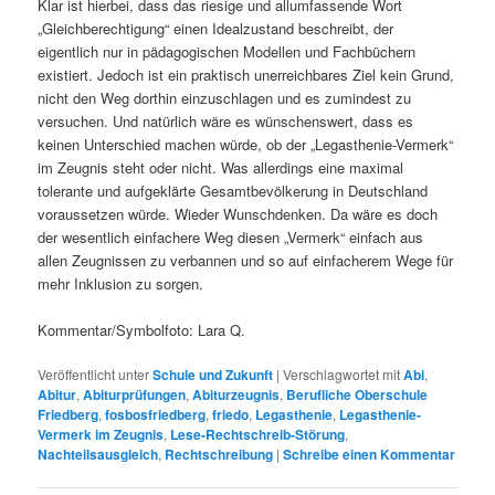
Klar ist hierbei, dass das riesige und allumfassende Wort
„Gleichberechtigung“ einen Idealzustand beschreibt, der
eigentlich nur in pädagogischen Modellen und Fachbüchern
existiert. Jedoch ist ein praktisch unerreichbares Ziel kein Grund,
nicht den Weg dorthin einzuschlagen und es zumindest zu
versuchen. Und natürlich wäre es wünschenswert, dass es
keinen Unterschied machen würde, ob der „Legasthenie-Vermerk“
im Zeugnis steht oder nicht. Was allerdings eine maximal
tolerante und aufgeklärte Gesamtbevölkerung in Deutschland
voraussetzen würde. Wieder Wunschdenken. Da wäre es doch
der wesentlich einfachere Weg diesen „Vermerk“ einfach aus
allen Zeugnissen zu verbannen und so auf einfacherem Wege für
mehr Inklusion zu sorgen.
Kommentar/Symbolfoto: Lara Q.
Veröffentlicht unter
Schule und Zukunft
|
Verschlagwortet mit
Abi
,
Abitur
,
Abiturprüfungen
,
Abiturzeugnis
,
Berufliche Oberschule
Friedberg
,
fosbosfriedberg
,
friedo
,
Legasthenie
,
Legasthenie-
Vermerk im Zeugnis
,
Lese-Rechtschreib-Störung
,
Nachteilsausgleich
,
Rechtschreibung
|
Schreibe einen Kommentar