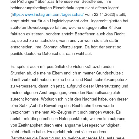
bei Prüfungen“ über „das Interesse von Betroffenen, ihre
behinderungsbedingten Einschränkungen nicht offenzulegen“
(
https://www.instagram.com/tagesschau/
vom 22.11.2023) stellt,
sorgt nicht nur für ein Ungleichgewicht oder Ungerechtigkeiten bei
späteren Bewerbungsverfahren, welche entgegen aller Kritiker
faktisch existieren, sondern spricht Betroffenen auch das Recht
ab, selbst zu entscheiden, wann und vor wem sie sich dafür
entscheiden, ihre ‚Störung‘ offenzulegen. Da hört der sonst so
penible deutsche Datenschutz dann wohl auf.
Es spricht auch mir persönlich die vielen kräftezehrenden
Stunden ab, die meine Eltern und ich in meiner Grundschulzeit
damit verbracht haben, meine Lese- und Rechtschreibkompetenz
zu verbessern, damit ich jetzt, aufgrund dieser Unterstützung und
meiner eigenen Anstrengungen, ohne den Nachteilsausgleich
zurecht komme. Wodurch ich nicht den Nachteil habe, den dieser
eine Satz „Auf die Bewertung des Rechtschreibens wurde
verzichtet“ in meinem Abi-Zeugnis mit sich bringen würde. Es
spricht mir die potentiellen Notenpunkte ab, welche ich aufgrund
von Zeitknappheit durch eine langsame Lesegeschwindigkeit,
nicht erhalten habe. Es spricht mir und vielen anderen
Betroffenen die Demütigung ab, welche wir jedes Mal aufs neue