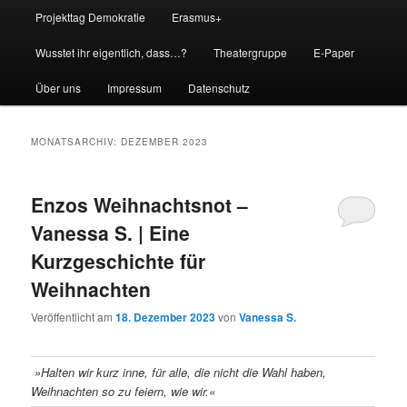
Projekttag Demokratie
Erasmus+
Wusstet ihr eigentlich, dass…?
Theatergruppe
E-Paper
Über uns
Impressum
Datenschutz
MONATSARCHIV:
DEZEMBER 2023
Enzos Weihnachtsnot –
Vanessa S. | Eine
Kurzgeschichte für
Weihnachten
Veröffentlicht am
18. Dezember 2023
von
Vanessa S.
»Halten wir kurz inne, für alle, die nicht die Wahl haben,
Weihnachten so zu feiern, wie wir.«