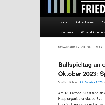
Hauptmenü
Home
Spitzenthema
Po
Erasmus+
Wusstet ihr eigen
MONATSARCHIV:
OKTOBER 2023
Ballspieltag an 
Oktober 2023: S
Veröffentlicht am
25. Oktober 2023
Am 18. Oktober 2023 fand an de
Hauptorganisator dieses Events 
Unterstützung aus der Fachsc