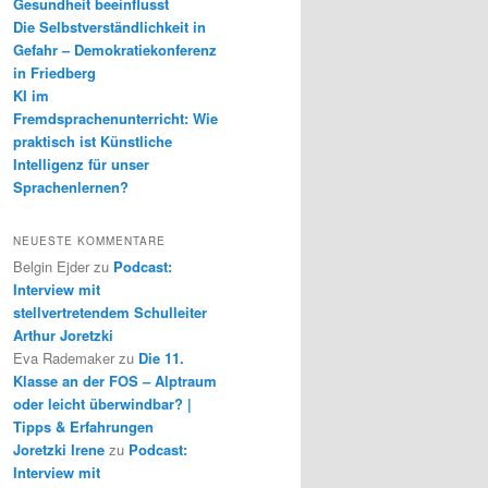
Gesundheit beeinflusst
Die Selbstverständlichkeit in
Gefahr – Demokratiekonferenz
in Friedberg
KI im
Fremdsprachenunterricht: Wie
praktisch ist Künstliche
Intelligenz für unser
Sprachenlernen?
NEUESTE KOMMENTARE
Belgin Ejder
zu
Podcast:
Interview mit
stellvertretendem Schulleiter
Arthur Joretzki
Eva Rademaker
zu
Die 11.
Klasse an der FOS – Alptraum
oder leicht überwindbar? |
Tipps & Erfahrungen
Joretzki Irene
zu
Podcast:
Interview mit