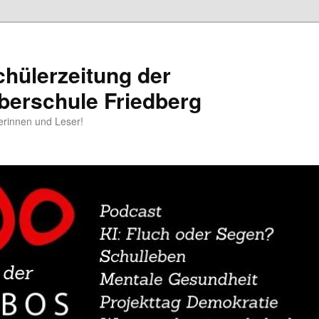
chülerzeitung der
berschule Friedberg
erinnen und Leser!