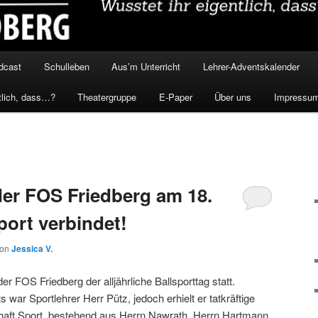
dcast
Schulleben
Aus’m Unterricht
Lehrer-Adventskalender
tlich, dass…?
Theatergruppe
E-Paper
Über uns
Impressu
der FOS Friedberg am 18.
port verbindet!
von
Jessica V.
r FOS Friedberg der alljährliche Ballsporttag statt.
war Sportlehrer Herr Pütz, jedoch erhielt er tatkräftige
haft Sport, bestehend aus Herrn Nawrath, Herrn Hartmann,