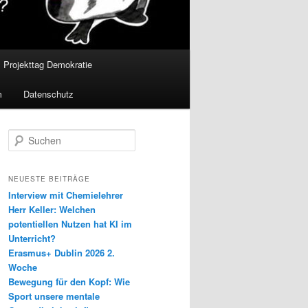
Projekttag Demokratie
m
Datenschutz
S
u
c
h
NEUESTE BEITRÄGE
e
Interview mit Chemielehrer
n
Herr Keller: Welchen
potentiellen Nutzen hat KI im
Unterricht?
Erasmus+ Dublin 2026 2.
Woche
Bewegung für den Kopf: Wie
Sport unsere mentale