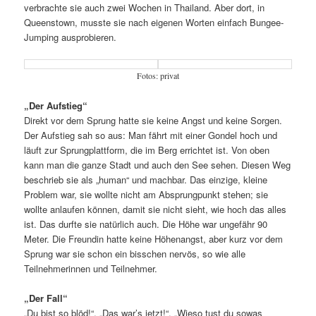
verbrachte sie auch zwei Wochen in Thailand. Aber dort, in
Queenstown, musste sie nach eigenen Worten einfach Bungee-
Jumping ausprobieren.
Fotos: privat
„Der Aufstieg“
Direkt vor dem Sprung hatte sie keine Angst und keine Sorgen.
Der Aufstieg sah so aus: Man fährt mit einer Gondel hoch und
läuft zur Sprungplattform, die im Berg errichtet ist. Von oben
kann man die ganze Stadt und auch den See sehen. Diesen Weg
beschrieb sie als „human“ und machbar. Das einzige, kleine
Problem war, sie wollte nicht am Absprungpunkt stehen; sie
wollte anlaufen können, damit sie nicht sieht, wie hoch das alles
ist. Das durfte sie natürlich auch. Die Höhe war ungefähr 90
Meter. Die Freundin hatte keine Höhenangst, aber kurz vor dem
Sprung war sie schon ein bisschen nervös, so wie alle
Teilnehmerinnen und Teilnehmer.
„Der Fall“
„Du bist so blöd!“, „Das war’s jetzt!“, „Wieso tust du sowas