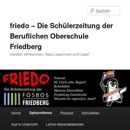
Zum
Zum
primären
sekundären
Such
Inhalt
Inhalt
springen
springen
friedo – Die Schülerzeitung der
Beruflichen Oberschule
Friedberg
Herzlich Willkommen, liebe Leserinnen und Leser!
Hauptmenü
Spitzenthema
Home
Podcast
Schulleben
Aus’m Unterricht
Lehrer-Adventskalender