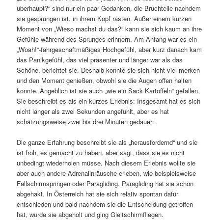
überhaupt?“ sind nur ein paar Gedanken, die Bruchteile nachdem
sie gesprungen ist, in ihrem Kopf rasten. Außer einem kurzen
Moment von „Wieso machst du das?“ kann sie sich kaum an ihre
Gefühle während des Sprunges erinnern. Am Anfang war es ein
„Woah!“-fahrgeschäftmäßiges Hochgefühl, aber kurz danach kam
das Panikgefühl, das viel präsenter und länger war als das
Schöne, berichtet sie. Deshalb konnte sie sich nicht viel merken
und den Moment genießen, obwohl sie die Augen offen halten
konnte. Angeblich ist sie auch „wie ein Sack Kartoffeln“ gefallen.
Sie beschreibt es als ein kurzes Erlebnis: Insgesamt hat es sich
nicht länger als zwei Sekunden angefühlt, aber es hat
schätzungsweise zwei bis drei Minuten gedauert.
Die ganze Erfahrung beschreibt sie als „herausfordernd“ und sie
ist froh, es gemacht zu haben, aber sagt, dass sie es nicht
unbedingt wiederholen müsse. Nach diesem Erlebnis wollte sie
aber auch andere Adrenalinräusche erleben, wie beispielsweise
Fallschirmspringen oder Paragliding. Paragliding hat sie schon
abgehakt. In Österreich hat sie sich relativ spontan dafür
entschieden und bald nachdem sie die Entscheidung getroffen
hat, wurde sie abgeholt und ging Gleitschirmfliegen.