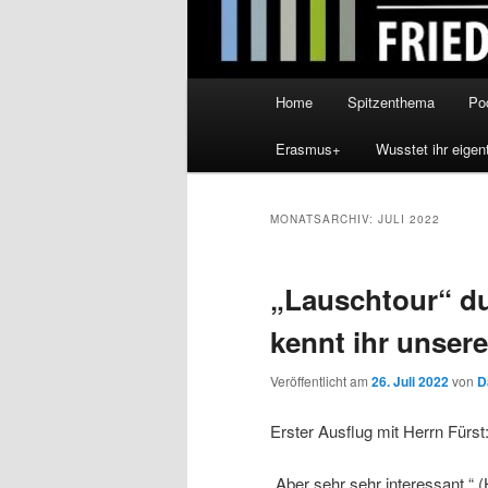
Hauptmenü
Home
Spitzenthema
Po
Erasmus+
Wusstet ihr eigen
MONATSARCHIV:
JULI 2022
„Lauschtour“ du
kennt ihr unser
Veröffentlicht am
26. Juli 2022
von
D
Erster Ausflug mit Herrn Fürst
„Aber sehr sehr interessant.“ (