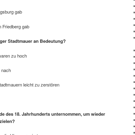
ugsburg gab
in Friedberg gab
erger Stadtmauer an Bedeutung?
waren zu hoch
r nach
tadtmauern leicht zu zerstören
de des 18. Jahrhunderts unternommen, um wieder
zielen?