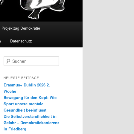
Projekttag Demokratie
m
Datenschutz
S
u
c
h
NEUESTE BEITRÄGE
e
Erasmus+ Dublin 2026 2.
n
Woche
Bewegung für den Kopf: Wie
Sport unsere mentale
Gesundheit beeinflusst
Die Selbstverständlichkeit in
Gefahr – Demokratiekonferenz
in Friedberg