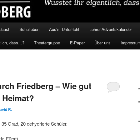
dcast
Schulleben
Aus’m Unterricht
Lehrer-Adventskalender
tlich, dass…?
Theatergruppe
E-Paper
Über uns
Impressu
rch Friedberg – Wie gut
e Heimat?
avid R.
: 35 Grad, 20 dehydrierte Schüler.
Hr. Fürst)