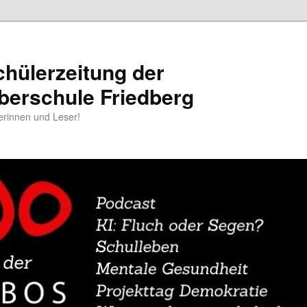
chülerzeitung der
berschule Friedberg
erinnen und Leser!