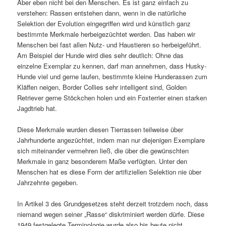
Aber eben nicht bei den Menschen. Es ist ganz einfach zu
verstehen: Rassen entstehen dann, wenn in die natürliche
Selektion der Evolution eingegriffen wird und künstlich ganz
bestimmte Merkmale herbeigezüchtet werden. Das haben wir
Menschen bei fast allen Nutz- und Haustieren so herbeigeführt.
Am Beispiel der Hunde wird dies sehr deutlich: Ohne das
einzelne Exemplar zu kennen, darf man annehmen, dass Husky-
Hunde viel und gerne laufen, bestimmte kleine Hunderassen zum
Kläffen neigen, Border Collies sehr intelligent sind, Golden
Retriever gerne Stöckchen holen und ein Foxterrier einen starken
Jagdtrieb hat.
Diese Merkmale wurden diesen Tierrassen teilweise über
Jahrhunderte angezüchtet, indem man nur diejenigen Exemplare
sich miteinander vermehren ließ, die über die gewünschten
Merkmale in ganz besonderem Maße verfügten. Unter den
Menschen hat es diese Form der artifiziellen Selektion nie über
Jahrzehnte gegeben.
In Artikel 3 des Grundgesetzes steht derzeit trotzdem noch, dass
niemand wegen seiner „Rasse“ diskriminiert werden dürfe. Diese
1949 festgelegte Terminologie wurde also bis heute nicht