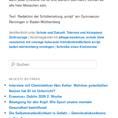
alle freie Menschen sein.
Text: Redaktion der Schülerzeitung „script“ am Gymnasium
Renningen in Baden-Württemberg
Veröffentlicht unter
Schule und Zukunft
,
Toleranz und Akzeptanz
,
Zivilcourage
|
Verschlagwortet mit
alltagsrassismus
,
schule ohne
rassismus mit courage holocaust fremdenfeindlichkeit script
baden württemberg renningen
|
Schreibe einen Kommentar
S
u
c
h
NEUESTE BEITRÄGE
e
Interview mit Chemielehrer Herr Keller: Welchen potentiellen
n
Nutzen hat KI im Unterricht?
Erasmus+ Dublin 2026 2. Woche
Bewegung für den Kopf: Wie Sport unsere mentale
Gesundheit beeinflusst
Die Selbstverständlichkeit in Gefahr – Demokratiekonferenz