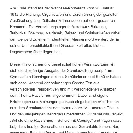
Am Ende stand mit der Wannsee-Konferenz vom 20. Januar
1942 die Planung, Organisation und Durchführung der gezielten
Auslöschung aller jüdischer Mitmenschen auf dem gesamten
Kontinent. Die Vernichtungslager in Auschwitz-Birkenau,
Treblinka, Chelmno, Majdanek, Bełzec und Sobibor ließen dabei
den Genozid zu einem industriellen Massenmord werden, der in
seiner Unmenschlichkeit und Grausamkeit alles bisher
Dagewesene überstiegen hat.
Dieser historischen und gesellschaftlichen Verantwortung will
sich die diesjährige Ausgabe der Schülerzeitung „script“ am
Gymnasium Renningen stellen. Schülerinnen und Schüler haben
sich dabei während der schwierigen Corona-Zeit aus
verschiedenen Perspektiven und mit verschiedenen Ansätzen
dem Thema Rassismus angenommen. Dabei sind eigene
Erfahrungen und Meinungen genauso eingeflossen wie Themen
aus dem Schulunterricht der letzten Jahre. Mit unserem Thema
und den diesjährigen Beiträgen unterstützen wir dabei das Projekt
„Schule ohne Rassismus – Schule mit Courage“ und tragen dazu
bei, dass heutige Generationen aus der Geschichte lernen: Nur,
wenn jeder Einzelne frei ist und Mensch sein kann, können wir