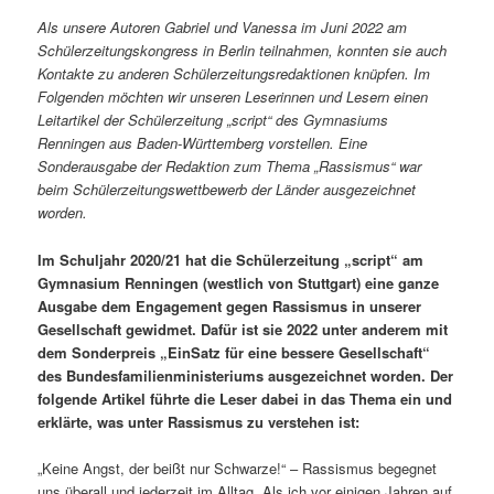
Als unsere Autoren Gabriel und Vanessa im Juni 2022 am
Schülerzeitungskongress in Berlin teilnahmen, konnten sie auch
Kontakte zu anderen Schülerzeitungsredaktionen knüpfen. Im
Folgenden möchten wir unseren Leserinnen und Lesern einen
Leitartikel der Schülerzeitung „script“ des Gymnasiums
Renningen aus Baden-Württemberg vorstellen. Eine
Sonderausgabe der Redaktion zum Thema „Rassismus“ war
beim Schülerzeitungswettbewerb der Länder ausgezeichnet
worden.
Im Schuljahr 2020/21 hat die Schülerzeitung „script“ am
Gymnasium Renningen (westlich von Stuttgart) eine ganze
Ausgabe dem Engagement gegen Rassismus in unserer
Gesellschaft gewidmet. Dafür ist sie 2022 unter anderem mit
dem Sonderpreis „EinSatz für eine bessere Gesellschaft“
des Bundesfamilienministeriums ausgezeichnet worden. Der
folgende Artikel führte die Leser dabei in das Thema ein und
erklärte, was unter Rassismus zu verstehen ist:
„Keine Angst, der beißt nur Schwarze!“ – Rassismus begegnet
uns überall und jederzeit im Alltag. Als ich vor einigen Jahren auf