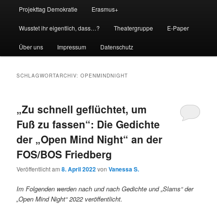
Projekttag Demokratie
Erasmus+
Wusstet ihr eigentlich, dass…?
Theatergruppe
E-Paper
Über uns
Impressum
Datenschutz
SCHLAGWORTARCHIV:
OPENMINDNIGHT
„Zu schnell geflüchtet, um
Fuß zu fassen“: Die Gedichte
der „Open Mind Night“ an der
FOS/BOS Friedberg
Veröffentlicht am
8. April 2022
von
Vanessa S.
Im Folgenden werden nach und nach Gedichte und „Slams“ der
„Open Mind Night“ 2022 veröffentlicht.