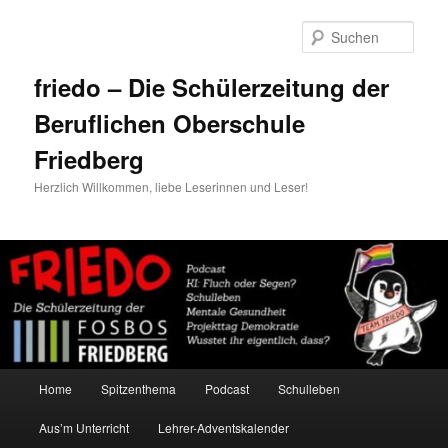
Zum
Zum
primären
sekundären
Such
Inhalt
Inhalt
springen
springen
friedo – Die Schülerzeitung der
Beruflichen Oberschule
Friedberg
Herzlich Willkommen, liebe Leserinnen und Leser!
Hauptmenü
Home
Spitzenthema
Podcast
Schulleben
Aus’m Unterricht
Lehrer-Adventskalender