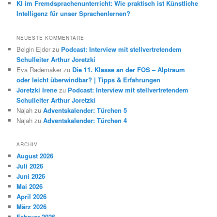
KI im Fremdsprachenunterricht: Wie praktisch ist Künstliche
Intelligenz für unser Sprachenlernen?
NEUESTE KOMMENTARE
Belgin Ejder
zu
Podcast: Interview mit stellvertretendem
Schulleiter Arthur Joretzki
Eva Rademaker
zu
Die 11. Klasse an der FOS – Alptraum
oder leicht überwindbar? | Tipps & Erfahrungen
Joretzki Irene
zu
Podcast: Interview mit stellvertretendem
Schulleiter Arthur Joretzki
Najah
zu
Adventskalender: Türchen 5
Najah
zu
Adventskalender: Türchen 4
ARCHIV
August 2026
Juli 2026
Juni 2026
Mai 2026
April 2026
März 2026
Februar 2026