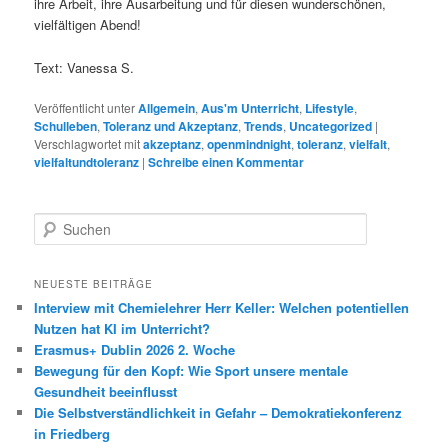
ihre Arbeit, ihre Ausarbeitung und für diesen wunderschönen,
vielfältigen Abend!
Text: Vanessa S.
Veröffentlicht unter
Allgemein
,
Aus'm Unterricht
,
Lifestyle
,
Schulleben
,
Toleranz und Akzeptanz
,
Trends
,
Uncategorized
|
Verschlagwortet mit
akzeptanz
,
openmindnight
,
toleranz
,
vielfalt
,
vielfaltundtoleranz
|
Schreibe einen Kommentar
S
u
c
h
NEUESTE BEITRÄGE
e
Interview mit Chemielehrer Herr Keller: Welchen potentiellen
n
Nutzen hat KI im Unterricht?
Erasmus+ Dublin 2026 2. Woche
Bewegung für den Kopf: Wie Sport unsere mentale
Gesundheit beeinflusst
Die Selbstverständlichkeit in Gefahr – Demokratiekonferenz
in Friedberg