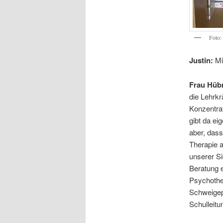
Foto:
Justin:
Mi
Frau Hüb
die Lehrkr
Konzentra
gibt da ei
aber, dass
Therapie 
unserer Si
Beratung 
Psychother
Schweigepf
Schulleitu