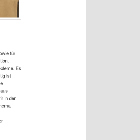
owie für
tion,
obleme. Es
ig ist
ne
 aus
r in der
Thema
er