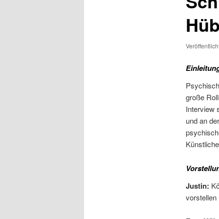
Sch
Hüb
Veröffentlic
Einleitun
Psychische
große Roll
Interview
und an de
psychisch
Künstliche
Vorstellu
Justin:
Kön
vorstellen