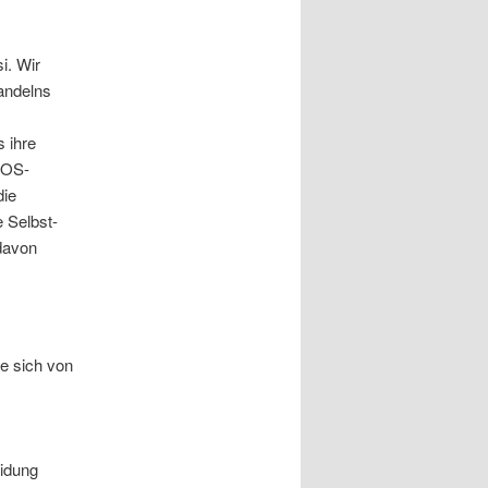
i. Wir
andelns
 ihre
BOS-
die
e Selbst-
 davon
e sich von
eidung