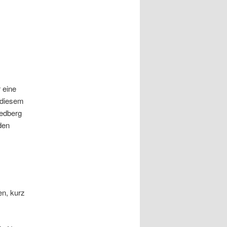
 eine
 diesem
iedberg
den
en, kurz