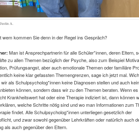
 Justin A.
t wem kommen Sie denn in der Regel ins Gespräch?
ner:
Man ist Ansprechpartnerin für alle Schüler*innen, deren Eltern, s
äfte zu allen Themen bezüglich der Psyche, also zum Beispiel Motiva
tion, Prüfungsangst, aber auch emotionale Themen oder familiäre Pr
gentlich keine klar gefassten Themengrenzen, sage ich jetzt mal. Wicht
 wir als Schulpsycholog*innen keine Diagnosen stellen und auch kei
anbieten können, sondern dass wir zu den Themen beraten. Wenn es
cht Krankheitswert hat oder eine Therapie indiziert ist, dann können wi
erklären, welche Schritte nötig sind und wo man Informationen zum 
apie findet. Alle Schulpsycholog*innen unterliegen gesetzlich der
licht, und zwar sowohl gegenüber Lehrkräften oder natürlich auch d
ng als auch gegenüber den Eltern.