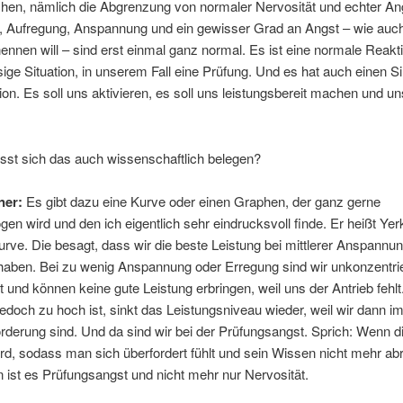
hen, nämlich die Abgrenzung von normaler Nervosität und echter An
t, Aufregung, Anspannung und ein gewisser Grad an Angst – wie au
nnen will – sind erst einmal ganz normal. Es ist eine normale Reakt
sige Situation, in unserem Fall eine Prüfung. Und es hat auch einen S
ion. Es soll uns aktivieren, es soll uns leistungsbereit machen und u
sst sich das auch wissenschaftlich belegen?
ner:
Es gibt dazu eine Kurve oder einen Graphen, der ganz gerne
en wird und den ich eigentlich sehr eindrucksvoll finde. Er heißt Yer
ve. Die besagt, dass wir die beste Leistung bei mittlerer Anspannu
haben. Bei zu wenig Anspannung oder Erregung sind wir unkonzentrie
t und können keine gute Leistung erbringen, weil uns der Antrieb fehl
edoch zu hoch ist, sinkt das Leistungsniveau wieder, weil wir dann i
rderung sind. Und da sind wir bei der Prüfungsangst. Sprich: Wenn d
rd, sodass man sich überfordert fühlt und sein Wissen nicht mehr ab
 ist es Prüfungsangst und nicht mehr nur Nervosität.