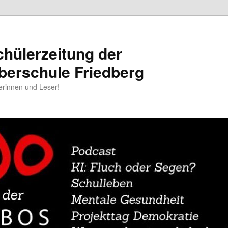
chülerzeitung der
berschule Friedberg
erinnen und Leser!