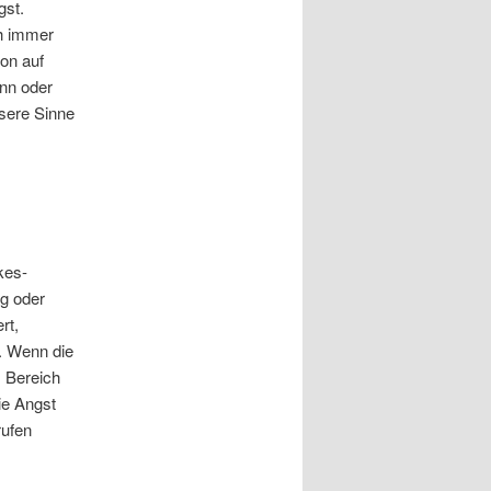
gst.
ch immer
ion auf
inn oder
nsere Sinne
kes-
ng oder
rt,
t. Wenn die
m Bereich
ie Angst
rufen