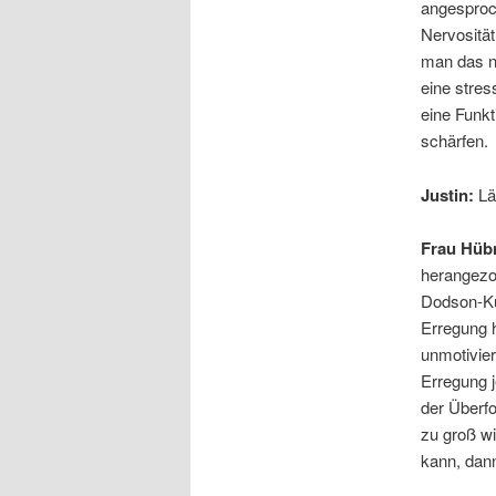
angesproc
Nervositä
man das ne
eine stres
eine Funkt
schärfen.
Justin:
Lä
Frau Hüb
herangezog
Dodson-Kur
Erregung 
unmotivier
Erregung j
der Überfo
zu groß wi
kann, dann