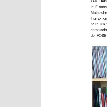
Frau Hüb
ist Elisab
Mathelehr
Interaktio
heißt, ich
chronische
der FOSBO