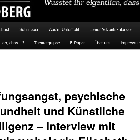
dcast
Schulleben
Aus’m Unterricht
Lehrer-Adventskalender
tlich, dass…?
Theatergruppe
E-Paper
Über uns
Impressu
fungsangst, psychische
undheit und Künstliche
lligenz – Interview mit