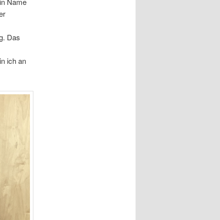
ein Name
er
ig. Das
in ich an