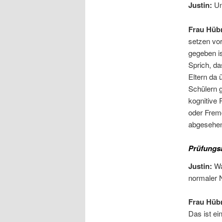
Justin:
Un
Frau Hüb
setzen vor
gegeben i
Sprich, d
Eltern da 
Schülern g
kognitive 
oder Fremd
abgesehen 
Prüfungsa
Justin:
Wa
normaler N
Frau Hüb
Das ist ei