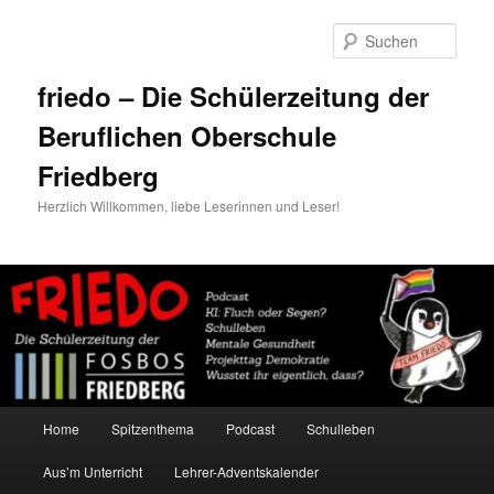
Zum
primären
Such
Inhalt
springen
friedo – Die Schülerzeitung der
Beruflichen Oberschule
Friedberg
Herzlich Willkommen, liebe Leserinnen und Leser!
Hauptmenü
Home
Spitzenthema
Podcast
Schulleben
Aus’m Unterricht
Lehrer-Adventskalender