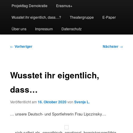
Projekttag Demokratie
Erasmus+
Wusstet ihr eigentlich, dass…?
Theatergruppe
E-Paper
Über uns
Impressum
Datenschutz
Beitragsnavigation
←
Vorheriger
Nächster
→
Wusstet ihr eigentlich,
dass…
Veröffentlicht am
16. Oktober 2020
von
Svenja L.
… unsere Deutsch- und Sportlehrerin Frau Lipczinsky…
… sich selbst als „empathisch, emotional, begeisterungsfähig