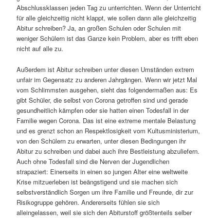
Abschlussklassen jeden Tag zu unterrichten. Wenn der Unterricht
für alle gleichzeitig nicht klappt, wie sollen dann alle gleichzeitig
Abitur schreiben? Ja, an großen Schulen oder Schulen mit
weniger Schülern ist das Ganze kein Problem, aber es trifft eben
nicht auf alle zu.
Außerdem ist Abitur schreiben unter diesen Umständen extrem
unfair im Gegensatz zu anderen Jahrgängen. Wenn wir jetzt Mal
vom Schlimmsten ausgehen, sieht das folgendermaßen aus: Es
gibt Schüler, die selbst von Corona getroffen sind und gerade
gesundheitlich kämpfen oder sie hatten einen Todesfall in der
Familie wegen Corona. Das ist eine extreme mentale Belastung
und es grenzt schon an Respektlosigkeit vom Kultusministerium,
von den Schülern zu erwarten, unter diesen Bedingungen ihr
Abitur zu schreiben und dabei auch ihre Bestleistung abzuliefern.
Auch ohne Todesfall sind die Nerven der Jugendlichen
strapaziert: Einerseits in einen so jungen Alter eine weltweite
Krise mitzuerleben ist beängstigend und sie machen sich
selbstverständlich Sorgen um ihre Familie und Freunde, dir zur
Risikogruppe gehören. Andererseits fühlen sie sich
alleingelassen, weil sie sich den Abiturstoff größtenteils selber