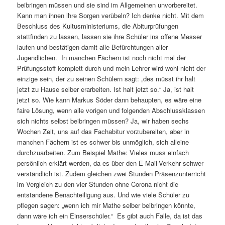
beibringen müssen und sie sind im Allgemeinen unvorbereitet.
Kann man ihnen ihre Sorgen verübeln? Ich denke nicht. Mit dem
Beschluss des Kultusministeriums, die Abiturprüfungen
stattfinden zu lassen, lassen sie ihre Schüler ins offene Messer
laufen und bestätigen damit alle Befürchtungen aller
Jugendlichen. In manchen Fächern ist noch nicht mal der
Prüfungsstoff komplett durch und mein Lehrer wird wohl nicht der
einzige sein, der zu seinen Schülern sagt: „des müsst ihr halt
jetzt zu Hause selber erarbeiten. Ist halt jetzt so.“ Ja, ist halt
jetzt so. Wie kann Markus Söder dann behaupten, es wäre eine
faire Lösung, wenn alle vorigen und folgenden Abschlussklassen
sich nichts selbst beibringen müssen? Ja, wir haben sechs
Wochen Zeit, uns auf das Fachabitur vorzubereiten, aber in
manchen Fächern ist es schwer bis unmöglich, sich alleine
durchzuarbeiten. Zum Beispiel Mathe: Vieles muss einfach
persönlich erklärt werden, da es über den E-Mail-Verkehr schwer
verständlich ist. Zudem gleichen zwei Stunden Präsenzunterricht
im Vergleich zu den vier Stunden ohne Corona nicht die
entstandene Benachteiligung aus. Und wie viele Schüler zu
pflegen sagen: „wenn ich mir Mathe selber beibringen könnte,
dann wäre ich ein Einserschüler.“ Es gibt auch Fälle, da ist das