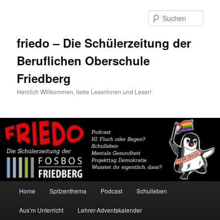
Zum
primären
Such
Inhalt
springen
friedo – Die Schülerzeitung der
Beruflichen Oberschule
Friedberg
Herzlich Willkommen, liebe Leserinnen und Leser!
Hauptmenü
Home
Spitzenthema
Podcast
Schulleben
Aus’m Unterricht
Lehrer-Adventskalender