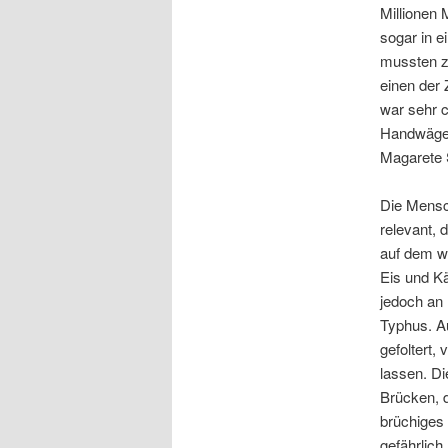
Millionen 
sogar in e
mussten zu
einen der 
war sehr 
Handwägen,
Magarete 
Die Mensc
relevant,
auf dem w
Eis und Kä
jedoch an
Typhus. A
gefoltert,
lassen. Di
Brücken, d
brüchiges 
gefährlich