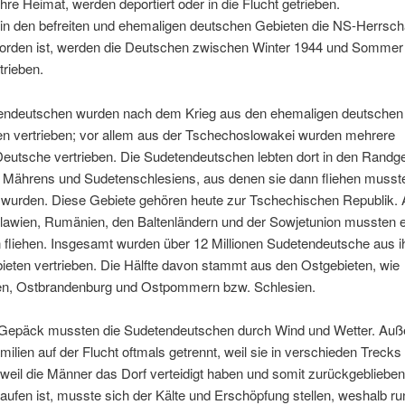
ihre Heimat, werden deportiert oder in die Flucht getrieben.
n den befreiten und ehemaligen deutschen Gebieten die NS-Herrsch
orden ist, werden die Deutschen zwischen Winter 1944 und Sommer
trieben.
endeutschen wurden nach dem Krieg aus den ehemaligen deutschen
en vertrieben; vor allem aus der Tschechoslowakei wurden mehrere
Deutsche vertrieben. Die Sudetendeutschen lebten dort in den Randg
Mährens und Sudetenschlesiens, aus denen sie dann fliehen musst
n wurden. Diese Gebiete gehören heute zur Tschechischen Republik.
lawien, Rumänien, den Baltenländern und der Sowjetunion mussten e
fliehen. Insgesamt wurden über 12 Millionen Sudetendeutsche aus i
eten vertrieben. Die Hälfte davon stammt aus den Ostgebieten, wie
n, Ostbrandenburg und Ostpommern bzw. Schlesien.
 Gepäck mussten die Sudetendeutschen durch Wind und Wetter. Au
ilien auf der Flucht oftmals getrennt, weil sie in verschieden Trecks
 weil die Männer das Dorf verteidigt haben und somit zurückgeblieben
aufen ist, musste sich der Kälte und Erschöpfung stellen, weshalb ru