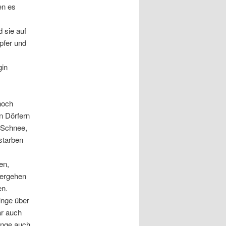
en es
 sie auf
opfer und
gin
noch
n Dörfern
 Schnee,
starben
en,
 ergehen
en.
inge über
ar auch
inge auch