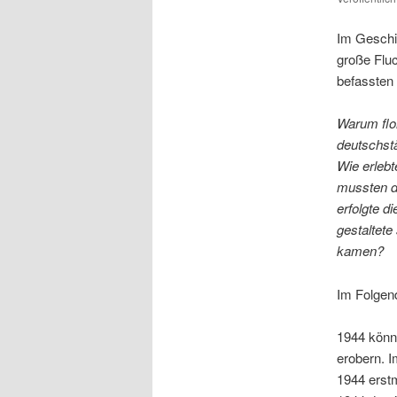
Im Geschi
große Fluc
befassten 
Warum flo
deutschst
Wie erleb
mussten d
erfolgte 
gestaltete
kamen?
Im Folgend
1944 könne
erobern. I
1944 erst