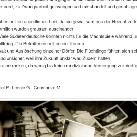
gesperrt, zu Zwangsarbeit gezwungen und misshandelt und geschlage
en erlitten unendliches Leid, da sie gewaltsam aus der Heimat vert
amilien wurden grausam auseinander
Viele Sudetendeutsche konnten nichts für die Machtspiele während 
tkrieg. Die Betroffenen erlitten ein Trauma,
lt und Auslöschung einzelner Dörfer. Die Flüchtlinge fühlten sich se
und unsicher, weil ihre Zukunft unklar war. Zudem hatten
zu erkranken, da wenig bis keine medizinische Versorgung zur Verf
iel P., Leonie G., Constanze M.