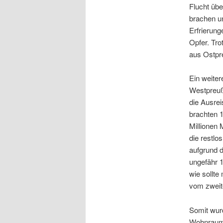
Flucht üb
brachen un
Erfrierung
Opfer. Tro
aus Ostpr
Ein weiter
Westpreuß
die Ausrei
brachten 1
Millionen 
die restlo
aufgrund 
ungefähr 1
wie sollt
vom zweit
Somit wur
Wohnraumv