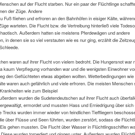
Menschen auf der Flucht starben. Nur ein paar der Flüchtlinge schafft
inen der Züge. Andere
 Fuß fliehen und erfroren an den Bahnhöfen in eisiger Kälte, während
Züge warteten. Die Flucht bzw. die Vertreibung hinterließ viele Todes
chaotisch. Außerdem hatten sie meistens Pferdewägen und andere
 in denen sie so viel verstauten wie es nur ging, erzählt die Zeitzeu
Schleede.
hen waren auf ihrer Flucht von vielem bedroht. Die Hungersnot war 
 da kaum Verpflegung vorhanden war und die wenigsten Einwohner vo
eg den Geflüchteten etwas abgeben wollten. Wetterbedingungen wie
lte waren auch gefährlich und viele erfroren. Die meisten Menschen 
 Krankheiten wie zum Beispiel
ußerdem wurden die Sudetendeutschen auf ihrer Flucht auch überfall
 vergewaltigt, ermordet und mussten Hass und Erniedrigung über sich
e Trecks wurden immer wieder von feindlichen Tieffliegern beschoss
ie über Flüsse und Seen führten, wurden zerstört, sodass die Flüchtl
Eis gehen mussten. Die Flucht über Wasser in Flüchtlingsschiffen w
. Diese wurden torpediert und gingen unter. Außerdem wurden Flüchtl