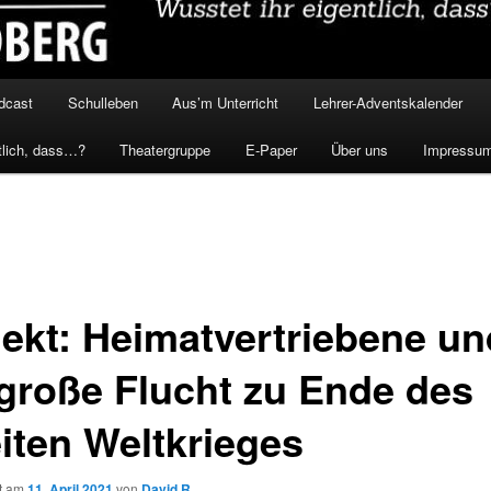
dcast
Schulleben
Aus’m Unterricht
Lehrer-Adventskalender
tlich, dass…?
Theatergruppe
E-Paper
Über uns
Impressu
jekt: Heimatvertriebene un
 große Flucht zu Ende des
iten Weltkrieges
ht am
11. April 2021
von
David R.