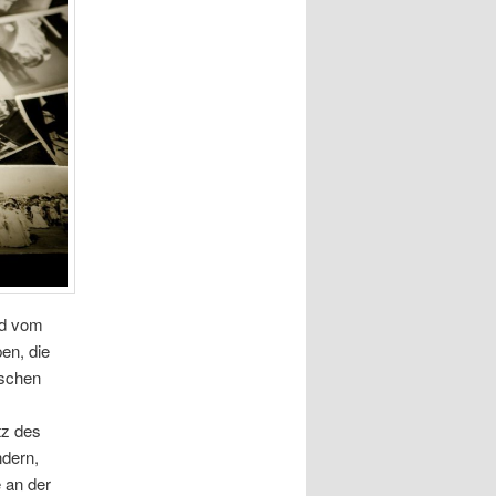
nd vom
en, die
ischen
tz des
ndern,
 an der