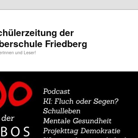
chülerzeitung der
berschule Friedberg
erinnen und Leser!