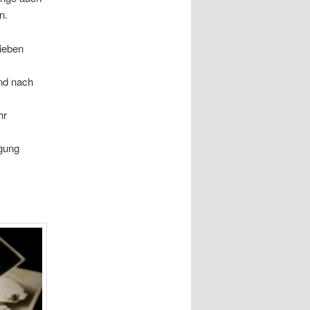
n.
rieben
und nach
hr
ügung