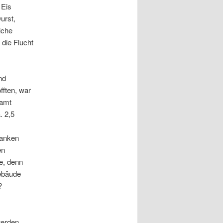
 Eis
urst,
iche
die Flucht
nd
ften, war
samt
. 2,5
 sanken
en
e, denn
Gebäude
?
werden