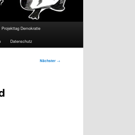
Projekttag Demokratie
m
Datenschutz
Nächster
→
d