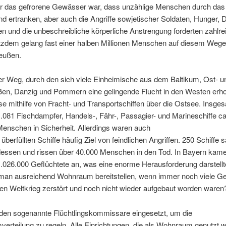
er das gefrorene Gewässer war, dass unzählige Menschen durch das
d ertranken, aber auch die Angriffe sowjetischer Soldaten, Hunger, D
en und die unbeschreibliche körperliche Anstrengung forderten zahlre
tzdem gelang fast einer halben Millionen Menschen auf diesem Wege 
eußen.
er Weg, durch den sich viele Einheimische aus dem Baltikum, Ost- u
en, Danzig und Pommern eine gelingende Flucht in den Westen erhof
se mithilfe von Fracht- und Transportschiffen über die Ostsee. Insge
.081 Fischdampfer, Handels-, Fähr-, Passagier- und Marineschiffe ca
Menschen in Sicherheit. Allerdings waren auch
s überfüllten Schiffe häufig Ziel von feindlichen Angriffen. 250 Schiffe
dessen und rissen über 40.000 Menschen in den Tod. In Bayern kam
.026.000 Geflüchtete an, was eine enorme Herausforderung darstellt
e man ausreichend Wohnraum bereitstellen, wenn immer noch viele 
en Weltkrieg zerstört und noch nicht wieder aufgebaut worden waren
den sogenannte Flüchtlingskommissare eingesetzt, um die
erteilung zu regeln. Alle Einrichtungen, die als Wohnraum genutzt 