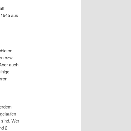
aft
 1945 aus
ebieten
en bzw.
 Aber auch
inige
hren
ßerdem
 gelaufen
 sind. Wer
nd 2