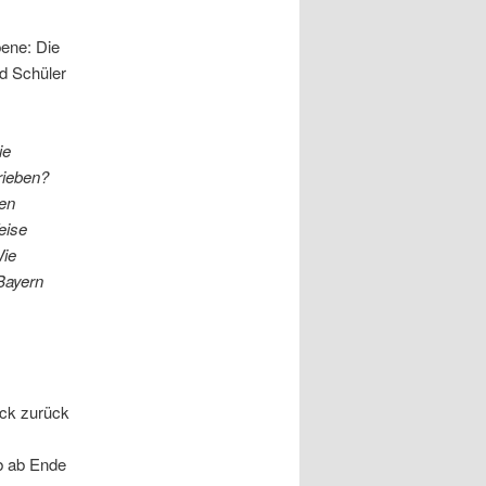
ene: Die
d Schüler
ie
rieben?
ten
eise
Wie
 Bayern
ück zurück
b ab Ende