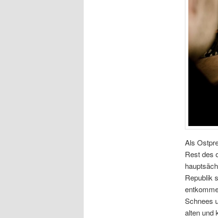
Als Ostpr
Rest des d
hauptsäch
Republik 
entkommen
Schnees un
alten und