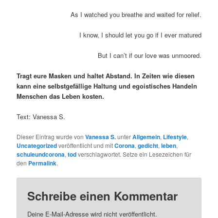
As I watched you breathe and waited for relief.
I know, I should let you go if I ever matured
But I can’t if our love was unmoored.
Tragt eure Masken und haltet Abstand. In Zeiten wie diesen
kann eine selbstgefällige Haltung und egoistisches Handeln
Menschen das Leben kosten.
Text: Vanessa S.
Dieser Eintrag wurde von
Vanessa S.
unter
Allgemein
,
Lifestyle
,
Uncategorized
veröffentlicht und mit
Corona
,
gedicht
,
leben
,
schuleundcorona
,
tod
verschlagwortet. Setze ein Lesezeichen für
den
Permalink
.
Schreibe einen Kommentar
Deine E-Mail-Adresse wird nicht veröffentlicht.