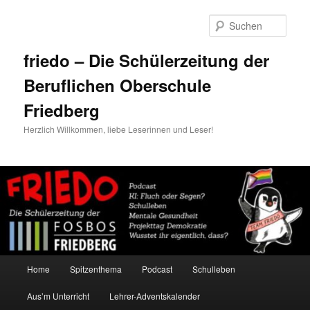
Zum
primären
Such
Inhalt
springen
friedo – Die Schülerzeitung der
Beruflichen Oberschule
Friedberg
Herzlich Willkommen, liebe Leserinnen und Leser!
Hauptmenü
Home
Spitzenthema
Podcast
Schulleben
Aus’m Unterricht
Lehrer-Adventskalender