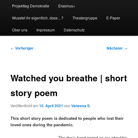
Projekttag Demokratie
Erasmus+
Wusstet ihr eigentlich, dass…?
Theatergruppe
E-Paper
Über uns
Impressum
Datenschutz
Beitragsnavigation
←
Vorheriger
Nächster
→
Watched you breathe | short
story poem
Veröffentlicht am
10. April 2021
von
Vanessa S.
This short story poem is dedicated to people who lost their
loved ones during the pandemic.
The doc’s hand rested on my shoulder,