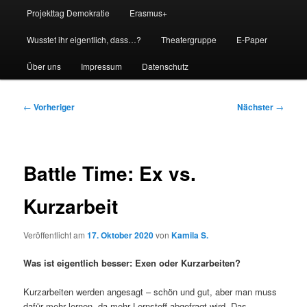
Projekttag Demokratie
Erasmus+
Wusstet ihr eigentlich, dass…?
Theatergruppe
E-Paper
Über uns
Impressum
Datenschutz
Beitragsnavigation
←
Vorheriger
Nächster
→
Battle Time: Ex vs.
Kurzarbeit
Veröffentlicht am
17. Oktober 2020
von
Kamila S.
Was ist eigentlich besser: Exen oder Kurzarbeiten?
Kurzarbeiten werden angesagt – schön und gut, aber man muss
dafür mehr lernen, da mehr Lernstoff abgefragt wird. Das