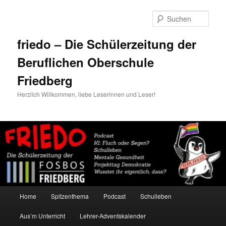
Zum
primären
Such
Inhalt
springen
friedo – Die Schülerzeitung der
Beruflichen Oberschule
Friedberg
Herzlich Willkommen, liebe Leserinnen und Leser!
Hauptmenü
Home
Spitzenthema
Podcast
Schulleben
Aus’m Unterricht
Lehrer-Adventskalender