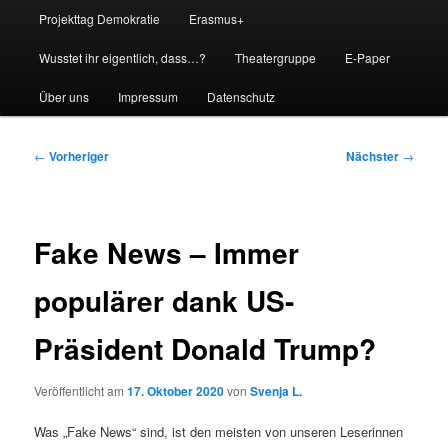
Projekttag Demokratie
Erasmus+
Wusstet ihr eigentlich, dass…?
Theatergruppe
E-Paper
Über uns
Impressum
Datenschutz
Beitragsnavigation
←
Vorheriger
Nächster
→
Fake News – Immer
populärer dank US-
Präsident Donald Trump?
Veröffentlicht am
17. Oktober 2020
von
Svenja L.
Was „Fake News“ sind, ist den meisten von unseren Leserinnen