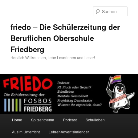
Zum
primären
Such
Inhalt
springen
friedo – Die Schülerzeitung der
Beruflichen Oberschule
Friedberg
Herzlich Willkommen, liebe Leserinnen und Leser!
Hauptmenü
Home
Spitzenthema
Podcast
Schulleben
Aus’m Unterricht
Lehrer-Adventskalender