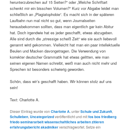
herunterzubrechen auf 15 Seiten?“ oder „Welche Schriftart
schenkt mir ein bisschen Volumen?“ Kurz vor Abgabe leidet man
schließlich an „Plagiatophobie“. Es macht sich in der späteren
Laufbahn nun mal nicht so gut, wenn Journalseiten
herausbekommen sollten, dass man eigentlich gar kein Abitur
hat. Doch irgendwie hat es jeder geschafft, etwas abzugeben.
Alle sind durch die „stressige scheiß Zeit“ wie sie auch liebevoll
genannt wird gekommen. Vielleicht hat man ein paar intellektuelle
Beulen und Macken davongetragen. Die Verwendung von
korrekter deutscher Grammatik hat etwas gelitten, wie man
seinen eigenen Namen schreibt, weiß man auch nicht mehr und
Sprechen ist besonders schwierig geworden.
Schön, dass wir’s geschafft haben. Wir können stolz auf uns
sein!
Text: Charlotte A.
Dieser Eintrag wurde von
Charlotte A.
unter
Schule und Zukunft
,
Schulleben
,
Uncategorized
veröffentlicht und mit
fos bos friedberg
friedo seminararbeit wissenschaftliches arbeiten zitieren
erfahrungsbericht akadmiker
verschlagwortet. Setze ein