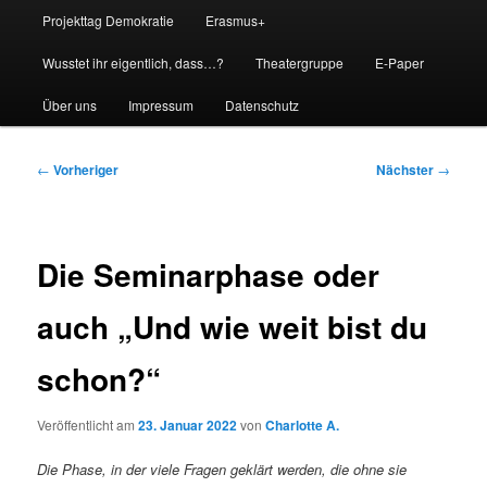
Projekttag Demokratie
Erasmus+
Wusstet ihr eigentlich, dass…?
Theatergruppe
E-Paper
Über uns
Impressum
Datenschutz
Beitragsnavigation
←
Vorheriger
Nächster
→
Die Seminarphase oder
auch „Und wie weit bist du
schon?“
Veröffentlicht am
23. Januar 2022
von
Charlotte A.
Die Phase, in der viele Fragen geklärt werden, die ohne sie