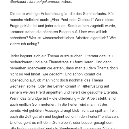
überhaupt nicht aufgekommen wären.
Die erste wichtige Entscheidung ist die des Seminarfachs. Für
manche vielleicht auch: „Eher Pest oder Cholera?“ Wenn diese
Frage geklärt ist und jeder seinem Seminarfach zugeteilt wurde,
kommen schon die nächsten Fragen auf. Über was will ich
schreiben? Was ist wissenschaftliches Arbeiten eigentlich? Wie
zitiere ich richtig?
Jeder beginnt sich ein Thema auszusuchen, Literatur dazu zu
recherchieren und eine Themafrage zu formulieren. Und dann
bemerken irgendwann die ersten, dass man zu dem Thema doch
nicht so viel findet, wie gedacht. Und schon kommt die
Überlegung auf, ob man nicht doch nochmal das Thema
wechseln sollte. Oder der Lehrer kommt in Ritterrüstung auf
seinem weißen Pferd angeritten und liefert die gesuchte Literatur.
Wenn das Grundgerüst – die Gliederung – der Arbeit steht, sind
auch endlich Sommerferien. In die Ferien wird man mit der
bereits viel gehörten Aussage „Fangt bloß nicht zu spät an. Teilt
euch die Zeit gut ein und beginnt schon in den Ferien!“ entlassen.
Und los geht es mit dem „Schreiben“, oder besser gesagt dem
„die Ferien genießen“ und die Seminararbeit vergessen. Viel zu