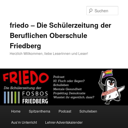
Zum
primären
Such
Inhalt
springen
friedo – Die Schülerzeitung der
Beruflichen Oberschule
Friedberg
Herzlich Willkommen, liebe Leserinnen und Leser!
Hauptmenü
Home
Spitzenthema
Podcast
Schulleben
Aus’m Unterricht
Lehrer-Adventskalender