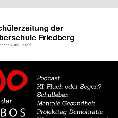
chülerzeitung der
berschule Friedberg
erinnen und Leser!