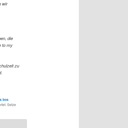
 wir
en, die
e to my
chulzeit zu
d.
s bos
tet. Setze