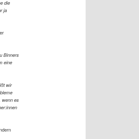
e die
r ja
er
u Binners
m eine
ßt wir
obleme
n, wenn es
her:innen
ändern