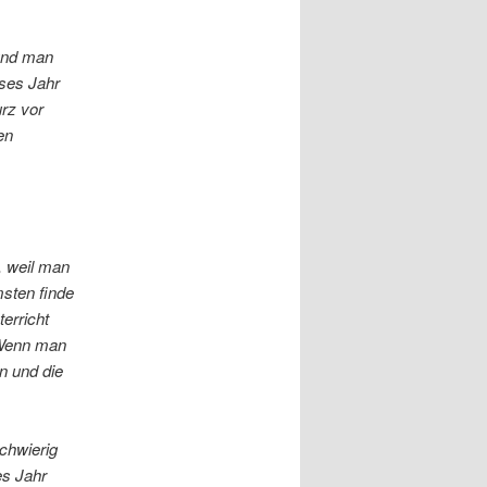
und man
eses Jahr
rz vor
en
, weil man
sten finde
erricht
 Wenn man
n und die
schwierig
es Jahr