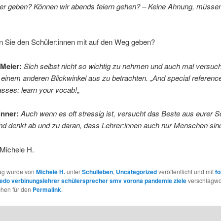
eier geben? Können wir abends feiern gehen? – Keine Ahnung, müssen
n Sie den Schüler:innen mit auf den Weg geben?
Meier:
Sich selbst nicht so wichtig zu nehmen und auch mal versuch
einem anderen Blickwinkel aus zu betrachten. „And special referenc
asses: learn your vocab!
„
inner:
Auch wenn es oft stressig ist, versucht das Beste aus eurer S
d denkt ab und zu daran, dass Lehrer:innen auch nur Menschen sin
 Michele H.
rag wurde von
Michele H.
unter
Schulleben
,
Uncategorized
veröffentlicht und mit
fo
riedo verbinungslehrer schülersprecher smv vorona pandemie ziele
verschlagwor
chen für den
Permalink
.