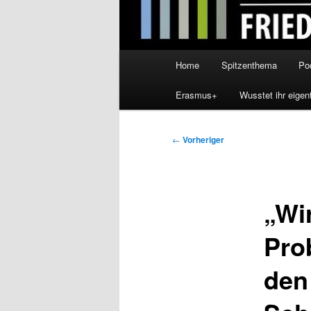
Hauptmenü
Home
Spitzenthema
Po
Erasmus+
Wusstet ihr eigen
Beitragsnavigation
←
Vorheriger
„Wi
Pro
den