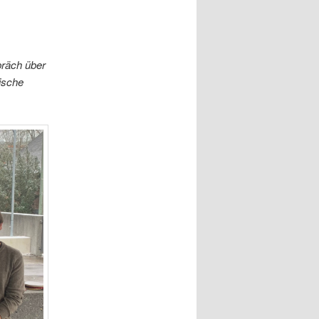
präch über
ische