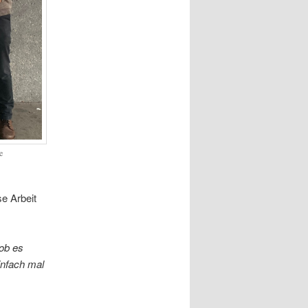
e
se Arbeit
 ob es
infach mal