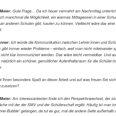
Meier:
Gute Frage… Da ich heuer vermehrt am Nachmittag unterrich
ch manchmal die Möglichkeit, ein warmes Mittagessen in einer Schul
 an anderen Schulen gibt, kaufen zu können. Vielleicht wäre das eine 
t.
inner:
Ich würde die Kommunikation zwischen Lehrer:innen und Schü
 gibt immer wieder Probleme – einfach, weil man nicht miteinander s
 nicht klar kommuniziert werden. Das wäre leicht vermeidbar. Und au
 natürlich ein schöner, gemütlicher Aufenthaltsraum für die Schüler:i
e.
Ihnen besonders Spaß an dieser Arbeit und auf was freuen Sie sich,
mzusetzen?
Meier:
Am interessantesten finde ich den Perspektivwechsel, der si
che mit der der SMV und der Schülerschaft ergibt. Häufig ist man im 
hrer-Bubble“ gefangen, da tut es gut, mal die andere Seite außerhalb 