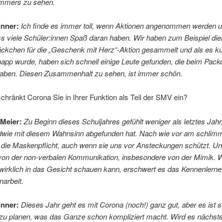
mmers zu sehen.
inner:
Ich finde es immer toll, wenn Aktionen angenommen werden 
s viele Schüler:innen Spaß daran haben. Wir haben zum Beispiel di
äckchen für die „Geschenk mit Herz“-Aktion gesammelt und als es ku
app wurde, haben sich schnell einige Leute gefunden, die beim Pack
haben. Diesen Zusammenhalt zu sehen, ist immer schön
.
chränkt Corona Sie in Ihrer Funktion als Teil der SMV ein?
Meier:
Zu Beginn dieses Schuljahres gefühlt weniger als letztes Jahr
ndwie mit diesem Wahnsinn abgefunden hat. Nach wie vor am schlimm
 die Maskenpflicht, auch wenn sie uns vor Ansteckungen schützt. Unt
 von der non-verbalen Kommunikation, insbesondere von der Mimik.
 wirklich in das Gesicht schauen kann, erschwert es das Kennenlerne
arbeit.
inner:
Dieses Jahr geht es mit Corona (noch!) ganz gut, aber es ist 
g zu planen, was das Ganze schon kompliziert macht. Wird es nächst