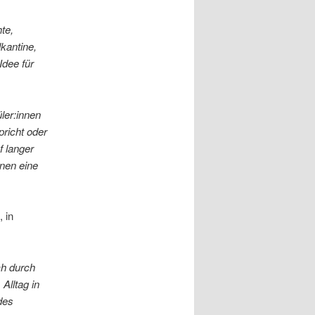
te,
kantine,
Idee für
ler:innen
pricht oder
f langer
nnen eine
 in
ch durch
Alltag in
des