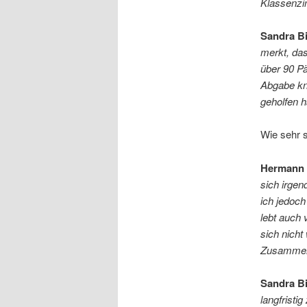
Klassenzi
Sandra B
merkt, das
über 90 P
Abgabe kn
geholfen 
Wie sehr s
Hermann 
sich irge
ich jedoch
lebt auch
sich nicht
Zusammen
Sandra B
langfristi