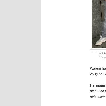
Die a
Harge
Warum habe
völlig neu
Hermann 
nicht Zei
aufstellen