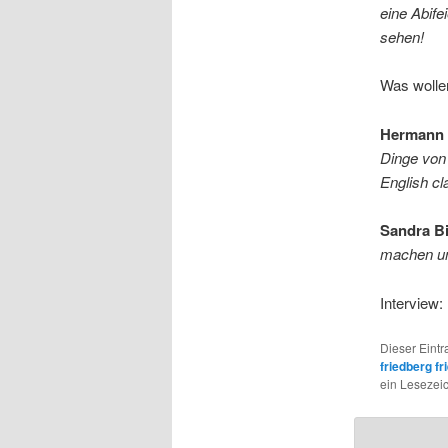
eine Abif
sehen!
Was wolle
Hermann 
Dinge von 
English cl
Sandra B
machen un
Interview:
Dieser Eint
friedberg f
ein Lesezei