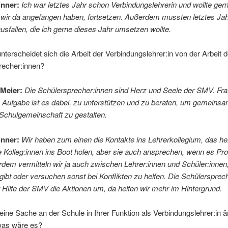
inner:
Ich war letztes Jahr schon Verbindungslehrerin und wollte gern
e wir da angefangen haben, fortsetzen. Außerdem mussten letztes Jah
usfallen, die ich gerne dieses Jahr umsetzen wollte.
nterscheidet sich die Arbeit der Verbindungslehrer:in von der Arbeit d
recher:innen?
Meier:
Die Schülersprecher:innen sind Herz und Seele der SMV. Fra
 Aufgabe ist es dabei, zu unterstützen und zu beraten, um gemeinsa
Schulgemeinschaft zu gestalten.
inner:
Wir haben zum einen die Kontakte ins Lehrerkollegium, das hei
 Kolleg:innen ins Boot holen, aber sie auch ansprechen, wenn es Pr
rdem vermitteln wir ja auch zwischen Lehrer:innen und Schüler:inne
ibt oder versuchen sonst bei Konflikten zu helfen. Die Schülersprec
 Hilfe der SMV die Aktionen um, da helfen wir mehr im Hintergrund.
ine Sache an der Schule in Ihrer Funktion als Verbindungslehrer:in 
was wäre es?