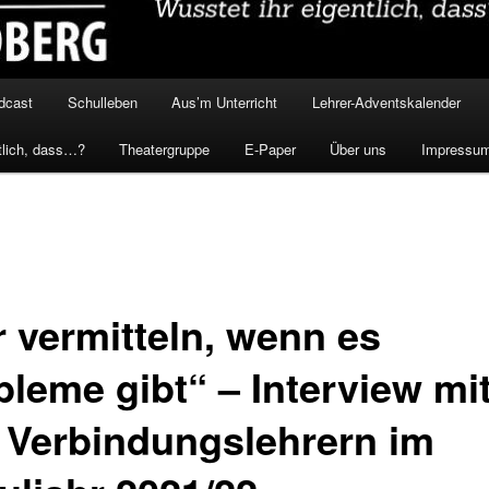
dcast
Schulleben
Aus’m Unterricht
Lehrer-Adventskalender
tlich, dass…?
Theatergruppe
E-Paper
Über uns
Impressu
r vermitteln, wenn es
bleme gibt“ – Interview mi
 Verbindungslehrern im