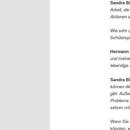
Sandra B
Arbeit, di
Aktionen a
Wie sehr u
Schülersp
Hermann 
und meine
lebendige 
Sandra B
können die
gibt. Auße
Probleme g
setzen mit
Wenn Sie e
könnten, 