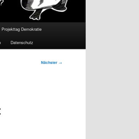
Projekttag Demokratie
m
Datenschutz
Nächster
→
t