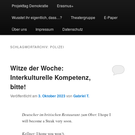
Projekttag Demokratie
Erasmus+
Wusstet ihr eigentlich, dass…?
Theatergruppe
E-Paper
Über uns
Impressum
Datenschutz
SCHLAGWORTARCHIV:
POLIZEI
Witze der Woche:
Interkulturelle Kompetenz,
bitte!
Veröffentlicht am
3. Oktober 2023
von
Gabriel T.
Deutscher im britischen Restaurant zum Ober:
I hope I
will become a Steak very soon.
Kellner:
I hope you won‘t.