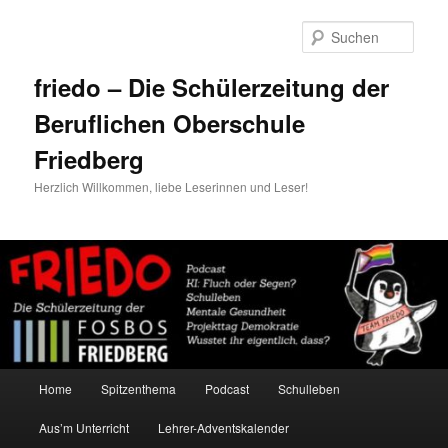
Zum
Zum
primären
sekundären
Such
Inhalt
Inhalt
springen
springen
friedo – Die Schülerzeitung der
Beruflichen Oberschule
Friedberg
Herzlich Willkommen, liebe Leserinnen und Leser!
Hauptmenü
Home
Spitzenthema
Podcast
Schulleben
Aus’m Unterricht
Lehrer-Adventskalender