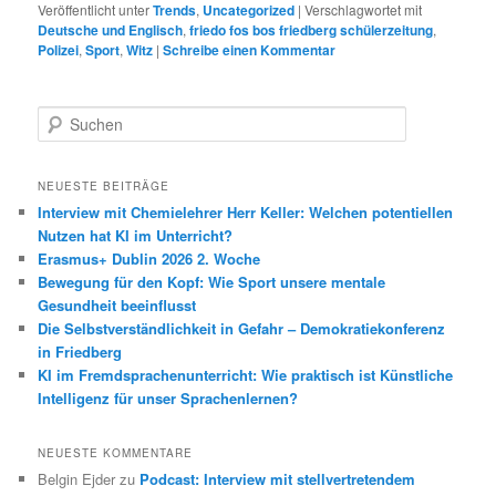
Veröffentlicht unter
Trends
,
Uncategorized
|
Verschlagwortet mit
Deutsche und Englisch
,
friedo fos bos friedberg schülerzeitung
,
Polizei
,
Sport
,
Witz
|
Schreibe einen Kommentar
S
u
c
h
NEUESTE BEITRÄGE
e
Interview mit Chemielehrer Herr Keller: Welchen potentiellen
n
Nutzen hat KI im Unterricht?
Erasmus+ Dublin 2026 2. Woche
Bewegung für den Kopf: Wie Sport unsere mentale
Gesundheit beeinflusst
Die Selbstverständlichkeit in Gefahr – Demokratiekonferenz
in Friedberg
KI im Fremdsprachenunterricht: Wie praktisch ist Künstliche
Intelligenz für unser Sprachenlernen?
NEUESTE KOMMENTARE
Belgin Ejder
zu
Podcast: Interview mit stellvertretendem