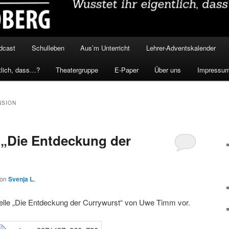
dcast
Schulleben
Aus’m Unterricht
Lehrer-Adventskalender
tlich, dass…?
Theatergruppe
E-Paper
Über uns
Impressu
NSION
 „Die Entdeckung der
von
Svenja L.
velle „Die Entdeckung der Currywurst“ von Uwe Timm vor.