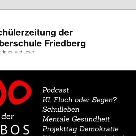
chülerzeitung der
berschule Friedberg
erinnen und Leser!