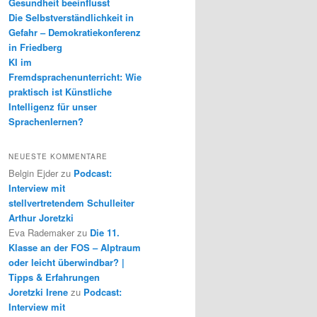
Gesundheit beeinflusst
Die Selbstverständlichkeit in
Gefahr – Demokratiekonferenz
in Friedberg
KI im
Fremdsprachenunterricht: Wie
praktisch ist Künstliche
Intelligenz für unser
Sprachenlernen?
NEUESTE KOMMENTARE
Belgin Ejder
zu
Podcast:
Interview mit
stellvertretendem Schulleiter
Arthur Joretzki
Eva Rademaker
zu
Die 11.
Klasse an der FOS – Alptraum
oder leicht überwindbar? |
Tipps & Erfahrungen
Joretzki Irene
zu
Podcast:
Interview mit