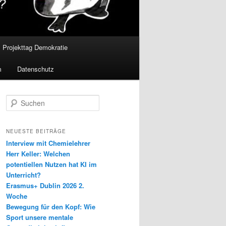
Projekttag Demokratie
m
Datenschutz
S
u
c
h
NEUESTE BEITRÄGE
e
Interview mit Chemielehrer
n
Herr Keller: Welchen
potentiellen Nutzen hat KI im
Unterricht?
Erasmus+ Dublin 2026 2.
Woche
Bewegung für den Kopf: Wie
Sport unsere mentale