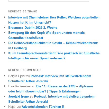
u
c
h
NEUESTE BEITRÄGE
e
Interview mit Chemielehrer Herr Keller: Welchen potentiellen
n
Nutzen hat KI im Unterricht?
Erasmus+ Dublin 2026 2. Woche
Bewegung für den Kopf: Wie Sport unsere mentale
Gesundheit beeinflusst
Die Selbstverständlichkeit in Gefahr – Demokratiekonferenz
in Friedberg
KI im Fremdsprachenunterricht: Wie praktisch ist Künstliche
Intelligenz für unser Sprachenlernen?
NEUESTE KOMMENTARE
Belgin Ejder
zu
Podcast: Interview mit stellvertretendem
Schulleiter Arthur Joretzki
Eva Rademaker
zu
Die 11. Klasse an der FOS – Alptraum
oder leicht überwindbar? | Tipps & Erfahrungen
Joretzki Irene
zu
Podcast: Interview mit stellvertretendem
Schulleiter Arthur Joretzki
Najah
zu
Adventskalender: Türchen 5