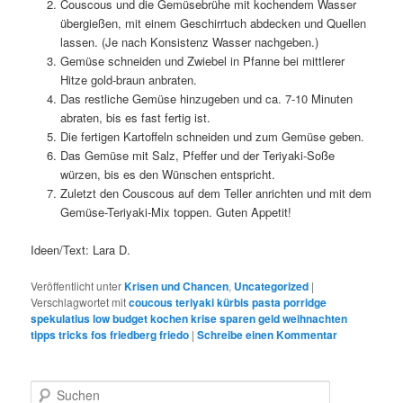
Couscous und die Gemüsebrühe mit kochendem Wasser
übergießen, mit einem Geschirrtuch abdecken und Quellen
lassen. (Je nach Konsistenz Wasser nachgeben.)
Gemüse schneiden und Zwiebel in Pfanne bei mittlerer
Hitze gold-braun anbraten.
Das restliche Gemüse hinzugeben und ca. 7-10 Minuten
abraten, bis es fast fertig ist.
Die fertigen Kartoffeln schneiden und zum Gemüse geben.
Das Gemüse mit Salz, Pfeffer und der Teriyaki-Soße
würzen, bis es den Wünschen entspricht.
Zuletzt den Couscous auf dem Teller anrichten und mit dem
Gemüse-Teriyaki-Mix toppen. Guten Appetit!
Ideen/Text: Lara D.
Veröffentlicht unter
Krisen und Chancen
,
Uncategorized
|
Verschlagwortet mit
coucous teriyaki kürbis pasta porridge
spekulatius low budget kochen krise sparen geld weihnachten
tipps tricks fos friedberg friedo
|
Schreibe einen Kommentar
S