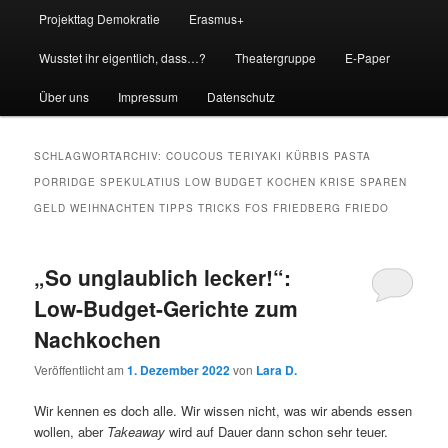
Projekttag Demokratie
Erasmus+
Wusstet ihr eigentlich, dass…?
Theatergruppe
E-Paper
Über uns
Impressum
Datenschutz
SCHLAGWORTARCHIV:
COUCOUS TERIYAKI KÜRBIS PASTA
PORRIDGE SPEKULATIUS LOW BUDGET KOCHEN KRISE SPAREN
GELD WEIHNACHTEN TIPPS TRICKS FOS FRIEDBERG FRIEDO
„So unglaublich lecker!“:
Low-Budget-Gerichte zum
Nachkochen
Veröffentlicht am
1. Dezember 2022
von
Lara D.
Wir kennen es doch alle. Wir wissen nicht, was wir abends essen
wollen, aber
Takeaway
wird auf Dauer dann schon sehr teuer.