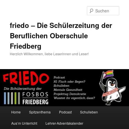
Zum
Zum
primären
sekundären
Such
Inhalt
Inhalt
springen
springen
friedo – Die Schülerzeitung der
Beruflichen Oberschule
Friedberg
Herzlich Willkommen, liebe Leserinnen und Leser!
Hauptmenü
Home
Spitzenthema
Podcast
Schulleben
Aus’m Unterricht
Lehrer-Adventskalender