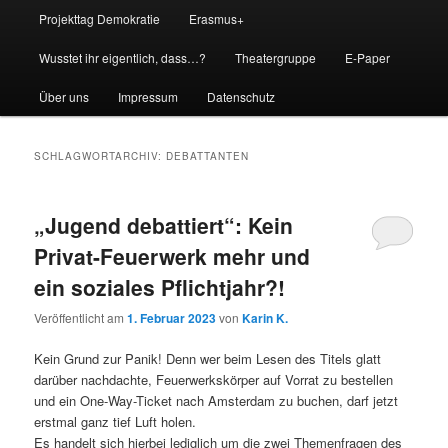
Projekttag Demokratie
Erasmus+
Wusstet ihr eigentlich, dass…?
Theatergruppe
E-Paper
Über uns
Impressum
Datenschutz
SCHLAGWORTARCHIV:
DEBATTANTEN
„Jugend debattiert“: Kein
Privat-Feuerwerk mehr und
ein soziales Pflichtjahr?!
Veröffentlicht am
1. Februar 2023
von
Karin K.
Kein Grund zur Panik! Denn wer beim Lesen des Titels glatt
darüber nachdachte, Feuerwerkskörper auf Vorrat zu bestellen
und ein One-Way-Ticket nach Amsterdam zu buchen, darf jetzt
erstmal ganz tief Luft holen.
Es handelt sich hierbei lediglich um die zwei Themenfragen des