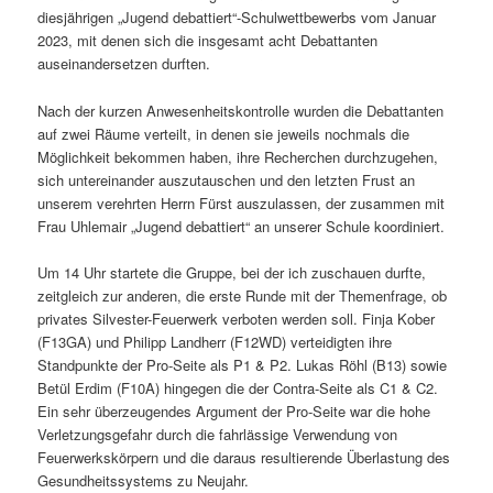
diesjährigen „Jugend debattiert“-Schulwettbewerbs vom Januar
2023, mit denen sich die insgesamt acht Debattanten
auseinandersetzen durften.
Nach der kurzen Anwesenheitskontrolle wurden die Debattanten
auf zwei Räume verteilt, in denen sie jeweils nochmals die
Möglichkeit bekommen haben, ihre Recherchen durchzugehen,
sich untereinander auszutauschen und den letzten Frust an
unserem verehrten Herrn Fürst auszulassen, der zusammen mit
Frau Uhlemair „Jugend debattiert“ an unserer Schule koordiniert.
Um 14 Uhr startete die Gruppe, bei der ich zuschauen durfte,
zeitgleich zur anderen, die erste Runde mit der Themenfrage, ob
privates Silvester-Feuerwerk verboten werden soll. Finja Kober
(F13GA) und Philipp Landherr (F12WD) verteidigten ihre
Standpunkte der Pro-Seite als P1 & P2. Lukas Röhl (B13) sowie
Betül Erdim (F10A) hingegen die der Contra-Seite als C1 & C2.
Ein sehr überzeugendes Argument der Pro-Seite war die hohe
Verletzungsgefahr durch die fahrlässige Verwendung von
Feuerwerkskörpern und die daraus resultierende Überlastung des
Gesundheitssystems zu Neujahr.