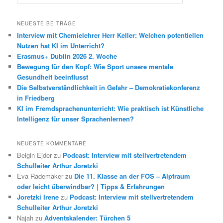
u
c
h
NEUESTE BEITRÄGE
e
Interview mit Chemielehrer Herr Keller: Welchen potentiellen
n
Nutzen hat KI im Unterricht?
Erasmus+ Dublin 2026 2. Woche
Bewegung für den Kopf: Wie Sport unsere mentale
Gesundheit beeinflusst
Die Selbstverständlichkeit in Gefahr – Demokratiekonferenz
in Friedberg
KI im Fremdsprachenunterricht: Wie praktisch ist Künstliche
Intelligenz für unser Sprachenlernen?
NEUESTE KOMMENTARE
Belgin Ejder
zu
Podcast: Interview mit stellvertretendem
Schulleiter Arthur Joretzki
Eva Rademaker
zu
Die 11. Klasse an der FOS – Alptraum
oder leicht überwindbar? | Tipps & Erfahrungen
Joretzki Irene
zu
Podcast: Interview mit stellvertretendem
Schulleiter Arthur Joretzki
Najah
zu
Adventskalender: Türchen 5