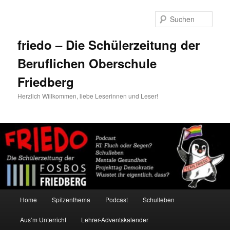
Zum
Zum
primären
sekundären
Such
Inhalt
Inhalt
springen
springen
friedo – Die Schülerzeitung der
Beruflichen Oberschule
Friedberg
Herzlich Willkommen, liebe Leserinnen und Leser!
Hauptmenü
Home
Spitzenthema
Podcast
Schulleben
Aus’m Unterricht
Lehrer-Adventskalender