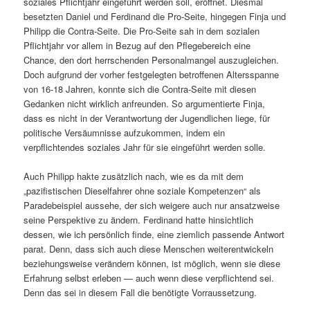
soziales Pflichtjahr eingeführt werden soll, eröffnet. Diesmal
besetzten Daniel und Ferdinand die Pro-Seite, hingegen Finja und
Philipp die Contra-Seite. Die Pro-Seite sah in dem sozialen
Pflichtjahr vor allem in Bezug auf den Pflegebereich eine
Chance, den dort herrschenden Personalmangel auszugleichen.
Doch aufgrund der vorher festgelegten betroffenen Altersspanne
von 16-18 Jahren, konnte sich die Contra-Seite mit diesen
Gedanken nicht wirklich anfreunden. So argumentierte Finja,
dass es nicht in der Verantwortung der Jugendlichen liege, für
politische Versäumnisse aufzukommen, indem ein
verpflichtendes soziales Jahr für sie eingeführt werden solle.
Auch Philipp hakte zusätzlich nach, wie es da mit dem
„pazifistischen Dieselfahrer ohne soziale Kompetenzen“ als
Paradebeispiel aussehe, der sich weigere auch nur ansatzweise
seine Perspektive zu ändern. Ferdinand hatte hinsichtlich
dessen, wie ich persönlich finde, eine ziemlich passende Antwort
parat. Denn, dass sich auch diese Menschen weiterentwickeln
beziehungsweise verändern können, ist möglich, wenn sie diese
Erfahrung selbst erleben — auch wenn diese verpflichtend sei.
Denn das sei in diesem Fall die benötigte Vorraussetzung.