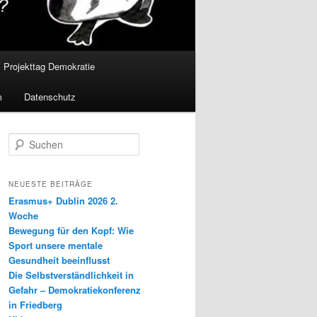
Projekttag Demokratie
m
Datenschutz
S
u
c
h
NEUESTE BEITRÄGE
e
Erasmus+ Dublin 2026 2.
n
Woche
Bewegung für den Kopf: Wie
Sport unsere mentale
Gesundheit beeinflusst
Die Selbstverständlichkeit in
Gefahr – Demokratiekonferenz
in Friedberg