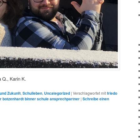
 Q., Karin K.
und Zukunft
,
Schulleben
,
Uncategorized
|
Verschlagwortet mit
friedo
er botzenhardt binner schule ansprechpartner
|
Schreibe einen