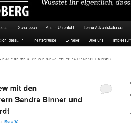
dcast
Schulleben
Aus’m Unterricht
Lehrer-Adventskalender
tlich, dass…?
Theatergruppe
E-Paper
Über uns
Impressu
S BOS FRIEDBERG VERBINDUNGSLEHRER BOTZENHARDT BINNER
iew mit den
rern Sandra Binner und
rdt
on
Mona W.