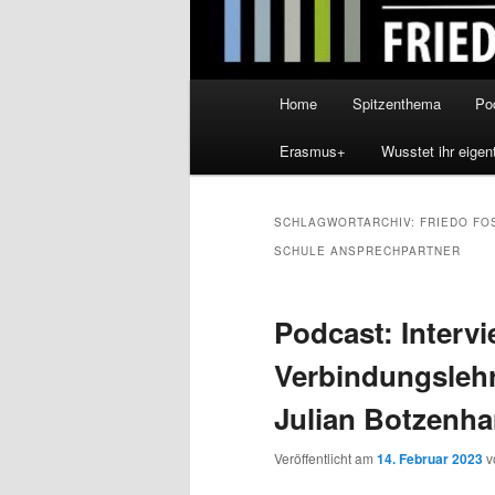
Hauptmenü
Home
Spitzenthema
Po
Erasmus+
Wusstet ihr eigen
SCHLAGWORTARCHIV:
FRIEDO FO
SCHULE ANSPRECHPARTNER
Podcast: Interv
Verbindungsleh
Julian Botzenha
Veröffentlicht am
14. Februar 2023
v