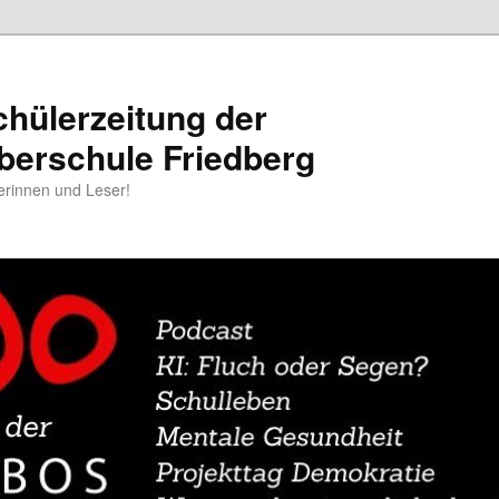
chülerzeitung der
berschule Friedberg
erinnen und Leser!