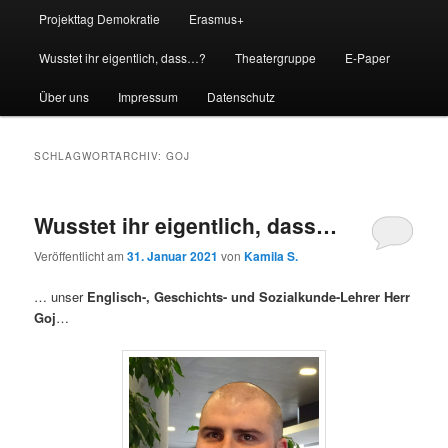
Projekttag Demokratie
Erasmus+
Wusstet ihr eigentlich, dass…?
Theatergruppe
E-Paper
Über uns
Impressum
Datenschutz
SCHLAGWORTARCHIV:
GOJ
Wusstet ihr eigentlich, dass…
Veröffentlicht am
31. Januar 2021
von
Kamila S.
… unser
Englisch-, Geschichts- und Sozialkunde-Lehrer
Herr
Goj
…