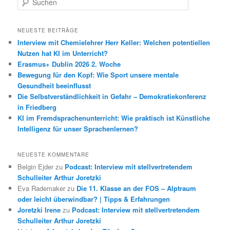
u
c
h
NEUESTE BEITRÄGE
e
Interview mit Chemielehrer Herr Keller: Welchen potentiellen
n
Nutzen hat KI im Unterricht?
Erasmus+ Dublin 2026 2. Woche
Bewegung für den Kopf: Wie Sport unsere mentale
Gesundheit beeinflusst
Die Selbstverständlichkeit in Gefahr – Demokratiekonferenz
in Friedberg
KI im Fremdsprachenunterricht: Wie praktisch ist Künstliche
Intelligenz für unser Sprachenlernen?
NEUESTE KOMMENTARE
Belgin Ejder
zu
Podcast: Interview mit stellvertretendem
Schulleiter Arthur Joretzki
Eva Rademaker
zu
Die 11. Klasse an der FOS – Alptraum
oder leicht überwindbar? | Tipps & Erfahrungen
Joretzki Irene
zu
Podcast: Interview mit stellvertretendem
Schulleiter Arthur Joretzki