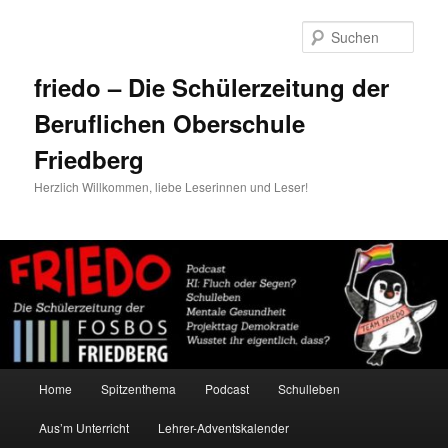
Zum
Zum
primären
sekundären
Such
Inhalt
Inhalt
springen
springen
friedo – Die Schülerzeitung der
Beruflichen Oberschule
Friedberg
Herzlich Willkommen, liebe Leserinnen und Leser!
Hauptmenü
Home
Spitzenthema
Podcast
Schulleben
Aus’m Unterricht
Lehrer-Adventskalender