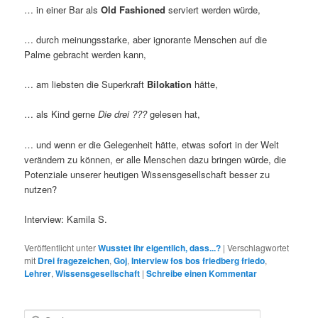
… in einer Bar als
Old Fashioned
serviert werden würde,
… durch meinungsstarke, aber ignorante Menschen auf die
Palme gebracht werden kann,
… am liebsten die Superkraft
Bilokation
hätte,
… als Kind gerne
Die drei ???
gelesen hat,
… und wenn er die Gelegenheit hätte, etwas sofort in der Welt
verändern zu können, er alle Menschen dazu bringen würde, die
Potenziale unserer heutigen Wissensgesellschaft besser zu
nutzen?
Interview: Kamila S.
Veröffentlicht unter
Wusstet ihr eigentlich, dass...?
|
Verschlagwortet
mit
Drei fragezeichen
,
Goj
,
Interview fos bos friedberg friedo
,
Lehrer
,
Wissensgesellschaft
|
Schreibe einen Kommentar
S