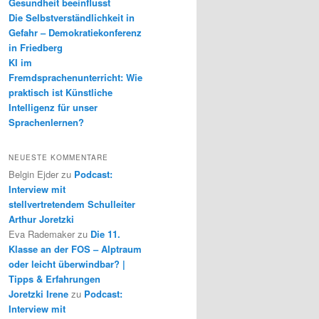
Gesundheit beeinflusst
Die Selbstverständlichkeit in
Gefahr – Demokratiekonferenz
in Friedberg
KI im
Fremdsprachenunterricht: Wie
praktisch ist Künstliche
Intelligenz für unser
Sprachenlernen?
NEUESTE KOMMENTARE
Belgin Ejder
zu
Podcast:
Interview mit
stellvertretendem Schulleiter
Arthur Joretzki
Eva Rademaker
zu
Die 11.
Klasse an der FOS – Alptraum
oder leicht überwindbar? |
Tipps & Erfahrungen
Joretzki Irene
zu
Podcast:
Interview mit