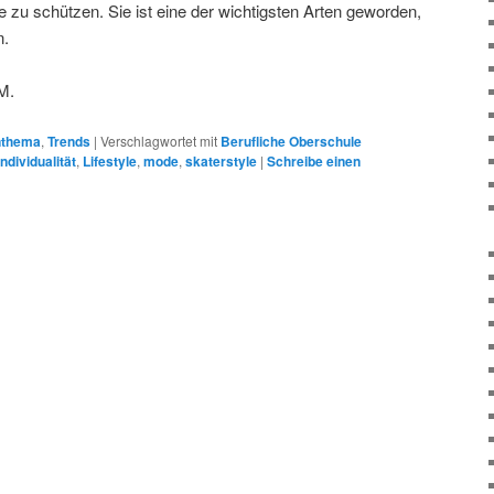
 zu schützen. Sie ist eine der wichtigsten Arten geworden,
n.
 M.
nthema
,
Trends
|
Verschlagwortet mit
Berufliche Oberschule
individualität
,
Lifestyle
,
mode
,
skaterstyle
|
Schreibe einen