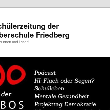
chülerzeitung der
berschule Friedberg
erinnen und Leser!