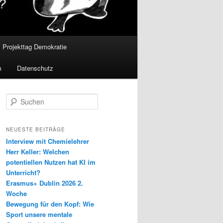
Projekttag Demokratie
m
Datenschutz
S
u
c
h
NEUESTE BEITRÄGE
e
Interview mit Chemielehrer
n
Herr Keller: Welchen
potentiellen Nutzen hat KI im
Unterricht?
Erasmus+ Dublin 2026 2.
Woche
Bewegung für den Kopf: Wie
Sport unsere mentale