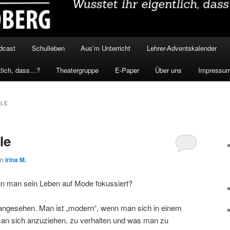
dcast
Schulleben
Aus’m Unterricht
Lehrer-Adventskalender
tlich, dass…?
Theatergruppe
E-Paper
Über uns
Impressu
YLE
le
on
Irina M.
n man sein Leben auf Mode fokussiert?
 angesehen. Man ist „modern“, wenn man sich in einem
man sich anzuziehen, zu verhalten und was man zu