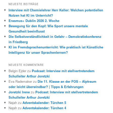
h
NEUESTE BEITRÄGE
e
Interview mit Chemielehrer Herr Keller: Welchen potentiellen
n
Nutzen hat KI im Unterricht?
Erasmus+ Dublin 2026 2. Woche
Bewegung für den Kopf: Wie Sport unsere mentale
Gesundheit beeinflusst
Die Selbstverständlichkeit in Gefahr – Demokratiekonferenz
in Friedberg
KI im Fremdsprachenunterricht: Wie praktisch ist Künstliche
Intelligenz für unser Sprachenlernen?
NEUESTE KOMMENTARE
Belgin Ejder
zu
Podcast: Interview mit stellvertretendem
Schulleiter Arthur Joretzki
Eva Rademaker
zu
Die 11. Klasse an der FOS – Alptraum
oder leicht überwindbar? | Tipps & Erfahrungen
Joretzki Irene
zu
Podcast: Interview mit stellvertretendem
Schulleiter Arthur Joretzki
Najah
zu
Adventskalender: Türchen 5
Najah
zu
Adventskalender: Türchen 4