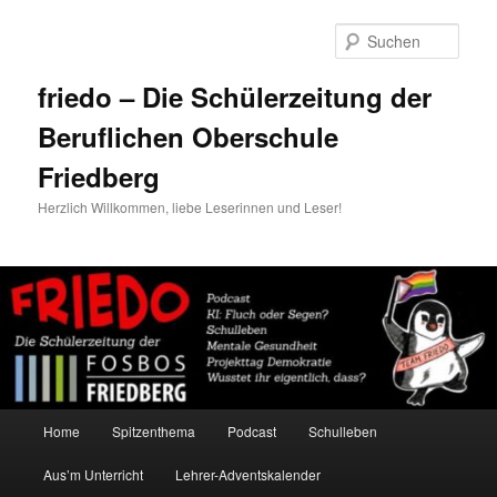
Zum
Zum
primären
sekundären
Such
Inhalt
Inhalt
springen
springen
friedo – Die Schülerzeitung der
Beruflichen Oberschule
Friedberg
Herzlich Willkommen, liebe Leserinnen und Leser!
Hauptmenü
Home
Spitzenthema
Podcast
Schulleben
Aus’m Unterricht
Lehrer-Adventskalender