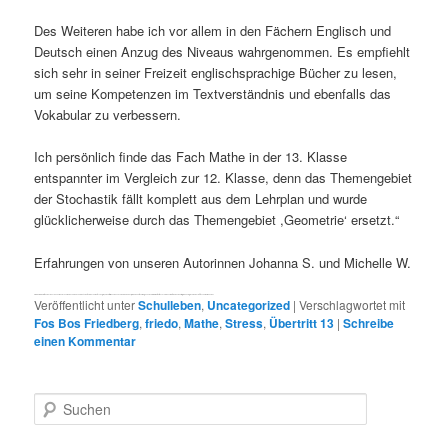
Des Weiteren habe ich vor allem in den Fächern Englisch und
Deutsch einen Anzug des Niveaus wahrgenommen. Es empfiehlt
sich sehr in seiner Freizeit englischsprachige Bücher zu lesen,
um seine Kompetenzen im Textverständnis und ebenfalls das
Vokabular zu verbessern.
Ich persönlich finde das Fach Mathe in der 13. Klasse
entspannter im Vergleich zur 12. Klasse, denn das Themengebiet
der Stochastik fällt komplett aus dem Lehrplan und wurde
glücklicherweise durch das Themengebiet ,Geometrie‘ ersetzt.“
Erfahrungen von unseren Autorinnen Johanna S. und Michelle W.
Allem in allem merkt man das man sich nun im End Level der Fachoberschule befindet und deshalb ist es von großem Vorteil, wenn man nochmal all seine Disziplin, Durchhaltevermögen und vor allem Motivation zusammennimmt um am Ende erfolgreich und glücklich das letzte Schuljahr beendeT
Veröffentlicht unter
Schulleben
,
Uncategorized
|
Verschlagwortet mit
Fos Bos Friedberg
,
friedo
,
Mathe
,
Stress
,
Übertritt 13
|
Schreibe
einen Kommentar
S
u
c