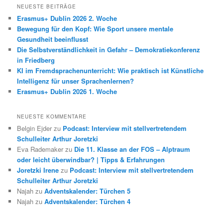
h
NEUESTE BEITRÄGE
e
Erasmus+ Dublin 2026 2. Woche
n
Bewegung für den Kopf: Wie Sport unsere mentale
Gesundheit beeinflusst
Die Selbstverständlichkeit in Gefahr – Demokratiekonferenz
in Friedberg
KI im Fremdsprachenunterricht: Wie praktisch ist Künstliche
Intelligenz für unser Sprachenlernen?
Erasmus+ Dublin 2026 1. Woche
NEUESTE KOMMENTARE
Belgin Ejder
zu
Podcast: Interview mit stellvertretendem
Schulleiter Arthur Joretzki
Eva Rademaker
zu
Die 11. Klasse an der FOS – Alptraum
oder leicht überwindbar? | Tipps & Erfahrungen
Joretzki Irene
zu
Podcast: Interview mit stellvertretendem
Schulleiter Arthur Joretzki
Najah
zu
Adventskalender: Türchen 5
Najah
zu
Adventskalender: Türchen 4