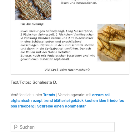
Text/Fotos: Schahesta D.
Veröffentlicht unter
Trends
|
Verschlagwortet mit
cream roll
afghanisch rezept trend blättertei gebäck kochen idee friedo fos
bos friedberg
|
Schreibe einen Kommentar
S
u
c