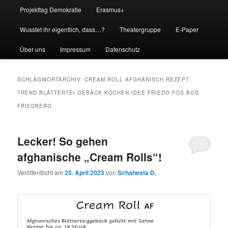
Projekttag Demokratie
Erasmus+
Wusstet ihr eigentlich, dass…?
Theatergruppe
E-Paper
Über uns
Impressum
Datenschutz
SCHLAGWORTARCHIV:
CREAM ROLL AFGHANISCH REZEPT
TREND BLÄTTERTEI GEBÄCK KOCHEN IDEE FRIEDO FOS BOS
FRIEDBERG
Lecker! So gehen
afghanische „Cream Rolls“!
Veröffentlicht am
25. April 2023
von
Schahesta D.