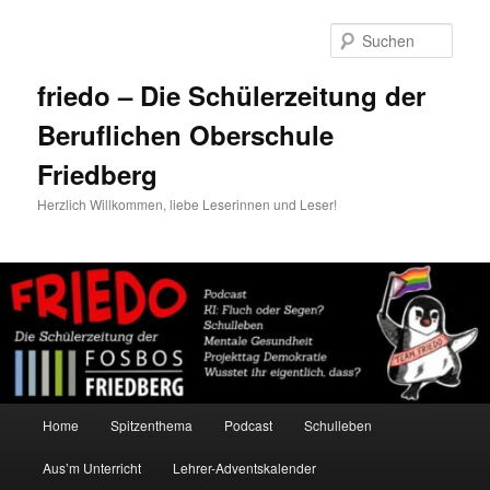
Zum
Zum
primären
sekundären
Such
Inhalt
Inhalt
springen
springen
friedo – Die Schülerzeitung der
Beruflichen Oberschule
Friedberg
Herzlich Willkommen, liebe Leserinnen und Leser!
Hauptmenü
Home
Spitzenthema
Podcast
Schulleben
Aus’m Unterricht
Lehrer-Adventskalender