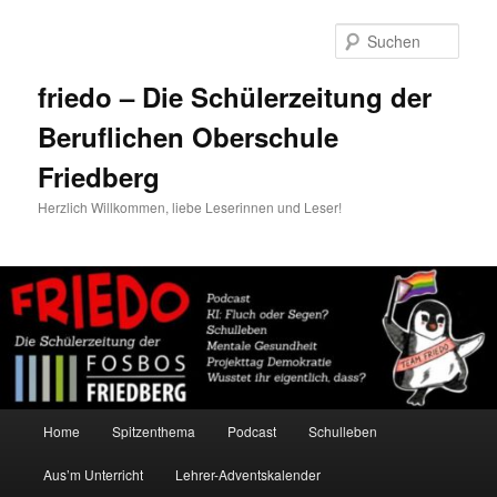
Zum
Zum
primären
sekundären
Such
Inhalt
Inhalt
springen
springen
friedo – Die Schülerzeitung der
Beruflichen Oberschule
Friedberg
Herzlich Willkommen, liebe Leserinnen und Leser!
Hauptmenü
Home
Spitzenthema
Podcast
Schulleben
Aus’m Unterricht
Lehrer-Adventskalender