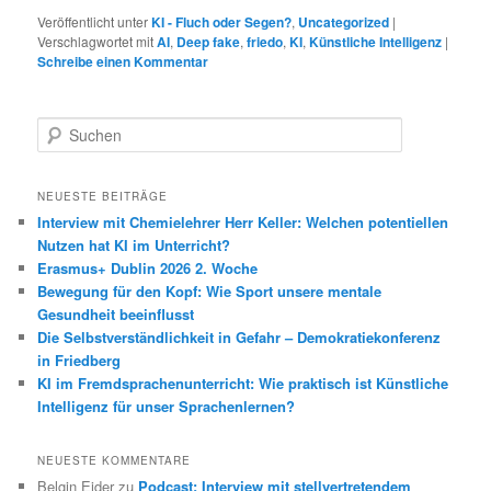
Veröffentlicht unter
KI - Fluch oder Segen?
,
Uncategorized
|
Verschlagwortet mit
AI
,
Deep fake
,
friedo
,
KI
,
Künstliche Intelligenz
|
Schreibe einen Kommentar
S
u
c
h
NEUESTE BEITRÄGE
e
Interview mit Chemielehrer Herr Keller: Welchen potentiellen
n
Nutzen hat KI im Unterricht?
Erasmus+ Dublin 2026 2. Woche
Bewegung für den Kopf: Wie Sport unsere mentale
Gesundheit beeinflusst
Die Selbstverständlichkeit in Gefahr – Demokratiekonferenz
in Friedberg
KI im Fremdsprachenunterricht: Wie praktisch ist Künstliche
Intelligenz für unser Sprachenlernen?
NEUESTE KOMMENTARE
Belgin Ejder
zu
Podcast: Interview mit stellvertretendem