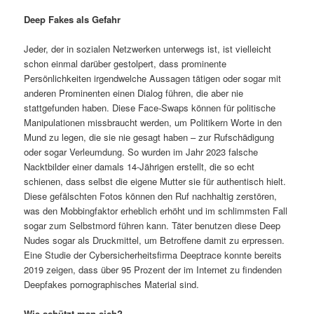
Deep Fakes als Gefahr
Jeder, der in sozialen Netzwerken unterwegs ist, ist vielleicht
schon einmal darüber gestolpert, dass prominente
Persönlichkeiten irgendwelche Aussagen tätigen oder sogar mit
anderen Prominenten einen Dialog führen, die aber nie
stattgefunden haben. Diese Face-Swaps können für politische
Manipulationen missbraucht werden, um Politikern Worte in den
Mund zu legen, die sie nie gesagt haben – zur Rufschädigung
oder sogar Verleumdung. So wurden im Jahr 2023 falsche
Nacktbilder einer damals 14-Jährigen erstellt, die so echt
schienen, dass selbst die eigene Mutter sie für authentisch hielt.
Diese gefälschten Fotos können den Ruf nachhaltig zerstören,
was den Mobbingfaktor erheblich erhöht und im schlimmsten Fall
sogar zum Selbstmord führen kann. Täter benutzen diese Deep
Nudes sogar als Druckmittel, um Betroffene damit zu erpressen.
Eine Studie der Cybersicherheitsfirma Deeptrace konnte bereits
2019 zeigen, dass über 95 Prozent der im Internet zu findenden
Deepfakes pornographisches Material sind.
Wie schützt man sich?