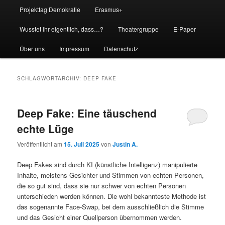
Projekttag Demokratie
Erasmus+
Wusstet ihr eigentlich, dass…?
Theatergruppe
E-Paper
Über uns
Impressum
Datenschutz
SCHLAGWORTARCHIV:
DEEP FAKE
Deep Fake: Eine täuschend
echte Lüge
Veröffentlicht am
15. Juli 2025
von
Justin A.
Deep Fakes sind durch KI (künstliche Intelligenz) manipulierte
Inhalte, meistens Gesichter und Stimmen von echten Personen,
die so gut sind, dass sie nur schwer von echten Personen
unterschieden werden können. Die wohl bekannteste Methode ist
das sogenannte Face-Swap, bei dem ausschließlich die Stimme
und das Gesicht einer Quellperson übernommen werden.