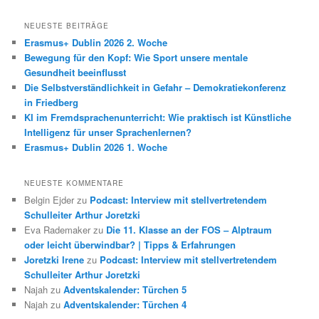
c
h
NEUESTE BEITRÄGE
e
Erasmus+ Dublin 2026 2. Woche
n
Bewegung für den Kopf: Wie Sport unsere mentale
Gesundheit beeinflusst
Die Selbstverständlichkeit in Gefahr – Demokratiekonferenz
in Friedberg
KI im Fremdsprachenunterricht: Wie praktisch ist Künstliche
Intelligenz für unser Sprachenlernen?
Erasmus+ Dublin 2026 1. Woche
NEUESTE KOMMENTARE
Belgin Ejder
zu
Podcast: Interview mit stellvertretendem
Schulleiter Arthur Joretzki
Eva Rademaker
zu
Die 11. Klasse an der FOS – Alptraum
oder leicht überwindbar? | Tipps & Erfahrungen
Joretzki Irene
zu
Podcast: Interview mit stellvertretendem
Schulleiter Arthur Joretzki
Najah
zu
Adventskalender: Türchen 5
Najah
zu
Adventskalender: Türchen 4