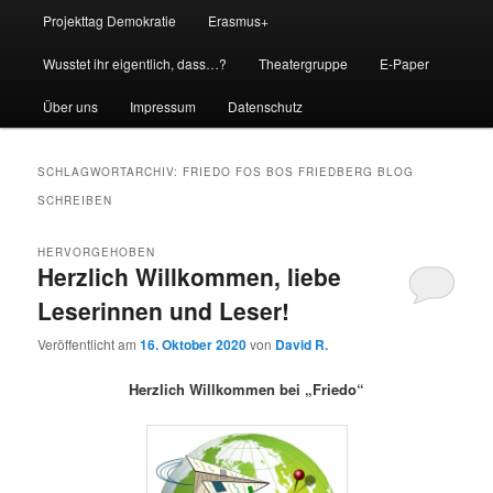
Projekttag Demokratie
Erasmus+
Wusstet ihr eigentlich, dass…?
Theatergruppe
E-Paper
Über uns
Impressum
Datenschutz
SCHLAGWORTARCHIV:
FRIEDO FOS BOS FRIEDBERG BLOG
SCHREIBEN
HERVORGEHOBEN
Herzlich Willkommen, liebe
Leserinnen und Leser!
Veröffentlicht am
16. Oktober 2020
von
David R.
Herzlich Willkommen bei „Friedo“