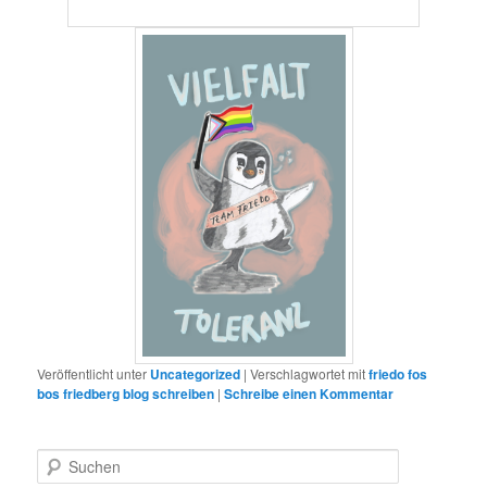
Veröffentlicht unter
Uncategorized
|
Verschlagwortet mit
friedo fos
bos friedberg blog schreiben
|
Schreibe einen Kommentar
S
u