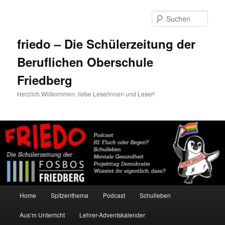
Zum
Zum
primären
sekundären
Such
Inhalt
Inhalt
springen
springen
friedo – Die Schülerzeitung der
Beruflichen Oberschule
Friedberg
Herzlich Willkommen, liebe Leserinnen und Leser!
Hauptmenü
Home
Spitzenthema
Podcast
Schulleben
Aus’m Unterricht
Lehrer-Adventskalender