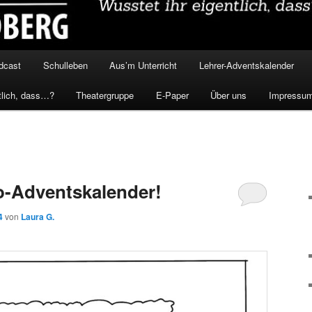
dcast
Schulleben
Aus’m Unterricht
Lehrer-Adventskalender
tlich, dass…?
Theatergruppe
E-Paper
Über uns
Impressu
o-Adventskalender!
4
von
Laura G.