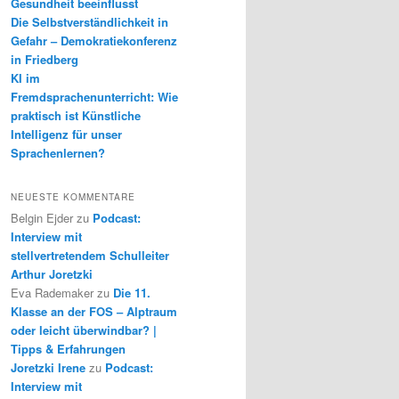
Gesundheit beeinflusst
Die Selbstverständlichkeit in
Gefahr – Demokratiekonferenz
in Friedberg
KI im
Fremdsprachenunterricht: Wie
praktisch ist Künstliche
Intelligenz für unser
Sprachenlernen?
NEUESTE KOMMENTARE
Belgin Ejder
zu
Podcast:
Interview mit
stellvertretendem Schulleiter
Arthur Joretzki
Eva Rademaker
zu
Die 11.
Klasse an der FOS – Alptraum
oder leicht überwindbar? |
Tipps & Erfahrungen
Joretzki Irene
zu
Podcast:
Interview mit