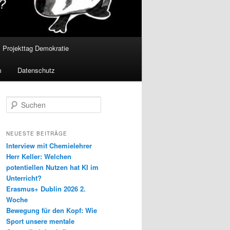
Projekttag Demokratie
m
Datenschutz
S
u
c
h
NEUESTE BEITRÄGE
e
Interview mit Chemielehrer
n
Herr Keller: Welchen
potentiellen Nutzen hat KI im
Unterricht?
Erasmus+ Dublin 2026 2.
Woche
Bewegung für den Kopf: Wie
Sport unsere mentale