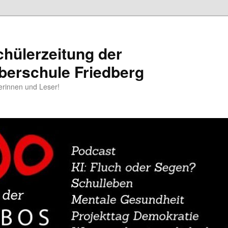
chülerzeitung der
berschule Friedberg
erinnen und Leser!