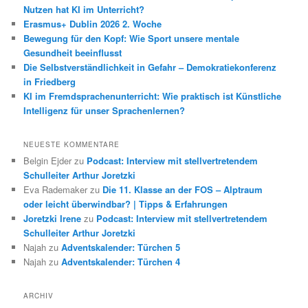
n
Nutzen hat KI im Unterricht?
Erasmus+ Dublin 2026 2. Woche
Bewegung für den Kopf: Wie Sport unsere mentale
Gesundheit beeinflusst
Die Selbstverständlichkeit in Gefahr – Demokratiekonferenz
in Friedberg
KI im Fremdsprachenunterricht: Wie praktisch ist Künstliche
Intelligenz für unser Sprachenlernen?
NEUESTE KOMMENTARE
Belgin Ejder
zu
Podcast: Interview mit stellvertretendem
Schulleiter Arthur Joretzki
Eva Rademaker
zu
Die 11. Klasse an der FOS – Alptraum
oder leicht überwindbar? | Tipps & Erfahrungen
Joretzki Irene
zu
Podcast: Interview mit stellvertretendem
Schulleiter Arthur Joretzki
Najah
zu
Adventskalender: Türchen 5
Najah
zu
Adventskalender: Türchen 4
ARCHIV