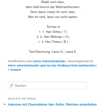
Bleibt noch dran,
denn bald kommt der Weihnachtsmann.
Doch davor müsst ihr noch raten,
Wen ihr seht, lasst uns nicht warten.
Türchen 6
1. 1. Herr Strika ( T )
2. 2. Herr Widmayr ( H )
1. 3. Herr Theiss ( B )
Text/Zeichnung: Laura G., Laura E.
Veröffentlicht unter
Lehrer-Adventskalender
|
Verschlagwortet mit
lehrer adventskalender quiz fos bos friedberg friedo weihnachten
|
1
Antwort
S
u
c
h
NEUESTE BEITRÄGE
e
Interview mit Chemielehrer Herr Keller: Welchen potentiellen