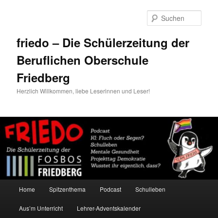
Zum
Zum
primären
sekundären
Such
Inhalt
Inhalt
springen
springen
friedo – Die Schülerzeitung der
Beruflichen Oberschule
Friedberg
Herzlich Willkommen, liebe Leserinnen und Leser!
Hauptmenü
Home
Spitzenthema
Podcast
Schulleben
Aus’m Unterricht
Lehrer-Adventskalender