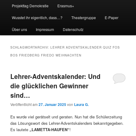
Projekttag Demokratie
Erasmus+
Wusstet ihr eigentlich, dass…?
Theatergruppe
E-Paper
Über uns
Impressum
Datenschutz
SCHLAGWORTARCHIV:
LEHRER ADVENTSKALENDER QUIZ FOS
BOS FRIEDBERG FRIEDO WEIHNACHTEN
Lehrer-Adventskalender: Und
die glücklichen Gewinner
sind…
Veröffentlicht am
27. Januar 2025
von
Laura G.
Es wurde viel gerätselt und geraten. Nun hat die Schülerzeitung
das Lösungswort des Lehrer-Adventskalenders bekanntgegeben.
Es lautete
„LAMETTA-HAUFEN“
!