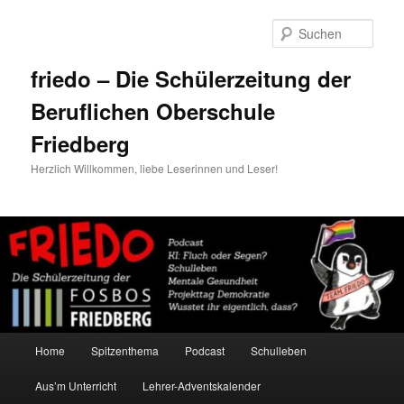
Zum
Zum
primären
sekundären
Such
Inhalt
Inhalt
springen
springen
friedo – Die Schülerzeitung der
Beruflichen Oberschule
Friedberg
Herzlich Willkommen, liebe Leserinnen und Leser!
Hauptmenü
Home
Spitzenthema
Podcast
Schulleben
Aus’m Unterricht
Lehrer-Adventskalender