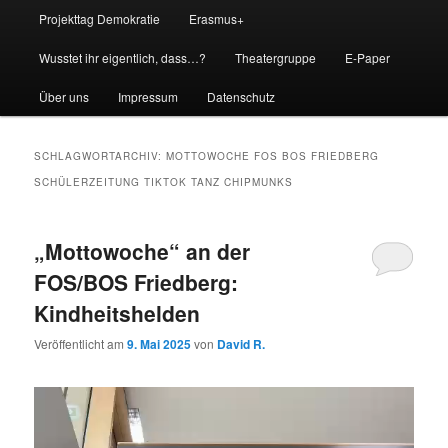
Projekttag Demokratie
Erasmus+
Wusstet ihr eigentlich, dass…?
Theatergruppe
E-Paper
Über uns
Impressum
Datenschutz
SCHLAGWORTARCHIV:
MOTTOWOCHE FOS BOS FRIEDBERG
SCHÜLERZEITUNG TIKTOK TANZ CHIPMUNKS
„Mottowoche“ an der
FOS/BOS Friedberg:
Kindheitshelden
Veröffentlicht am
9. Mai 2025
von
David R.