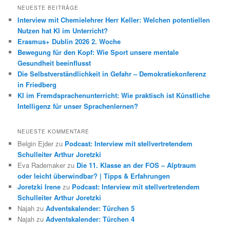
h
NEUESTE BEITRÄGE
e
Interview mit Chemielehrer Herr Keller: Welchen potentiellen
n
Nutzen hat KI im Unterricht?
Erasmus+ Dublin 2026 2. Woche
Bewegung für den Kopf: Wie Sport unsere mentale
Gesundheit beeinflusst
Die Selbstverständlichkeit in Gefahr – Demokratiekonferenz
in Friedberg
KI im Fremdsprachenunterricht: Wie praktisch ist Künstliche
Intelligenz für unser Sprachenlernen?
NEUESTE KOMMENTARE
Belgin Ejder
zu
Podcast: Interview mit stellvertretendem
Schulleiter Arthur Joretzki
Eva Rademaker
zu
Die 11. Klasse an der FOS – Alptraum
oder leicht überwindbar? | Tipps & Erfahrungen
Joretzki Irene
zu
Podcast: Interview mit stellvertretendem
Schulleiter Arthur Joretzki
Najah
zu
Adventskalender: Türchen 5
Najah
zu
Adventskalender: Türchen 4