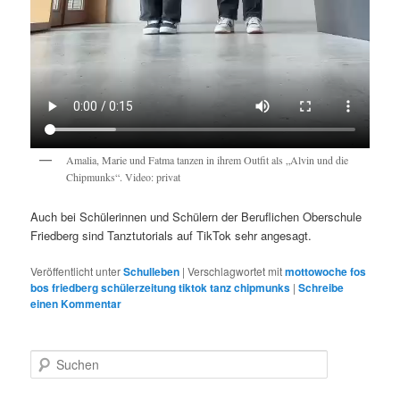
Amalia, Marie und Fatma tanzen in ihrem Outfit als „Alvin und die
Chipmunks“. Video: privat
Auch bei Schülerinnen und Schülern der Beruflichen Oberschule
Friedberg sind Tanztutorials auf TikTok sehr angesagt.
Veröffentlicht unter
Schulleben
|
Verschlagwortet mit
mottowoche fos
bos friedberg schülerzeitung tiktok tanz chipmunks
|
Schreibe
einen Kommentar
S
u
c