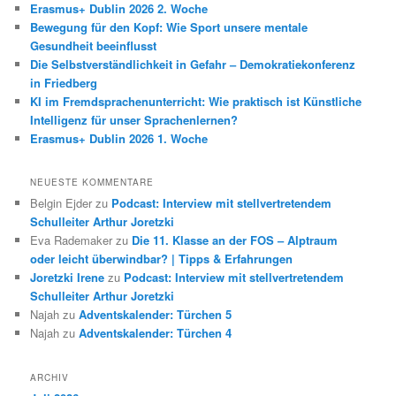
e
Erasmus+ Dublin 2026 2. Woche
n
Bewegung für den Kopf: Wie Sport unsere mentale
Gesundheit beeinflusst
Die Selbstverständlichkeit in Gefahr – Demokratiekonferenz
in Friedberg
KI im Fremdsprachenunterricht: Wie praktisch ist Künstliche
Intelligenz für unser Sprachenlernen?
Erasmus+ Dublin 2026 1. Woche
NEUESTE KOMMENTARE
Belgin Ejder
zu
Podcast: Interview mit stellvertretendem
Schulleiter Arthur Joretzki
Eva Rademaker
zu
Die 11. Klasse an der FOS – Alptraum
oder leicht überwindbar? | Tipps & Erfahrungen
Joretzki Irene
zu
Podcast: Interview mit stellvertretendem
Schulleiter Arthur Joretzki
Najah
zu
Adventskalender: Türchen 5
Najah
zu
Adventskalender: Türchen 4
ARCHIV