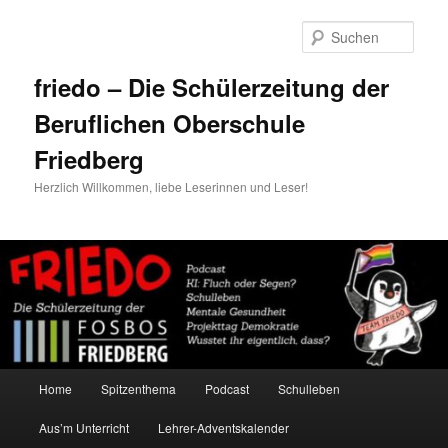
Zum
Zum
primären
sekundären
Such
Inhalt
Inhalt
springen
springen
friedo – Die Schülerzeitung der
Beruflichen Oberschule
Friedberg
Herzlich Willkommen, liebe Leserinnen und Leser!
Hauptmenü
Home
Spitzenthema
Podcast
Schulleben
Aus’m Unterricht
Lehrer-Adventskalender