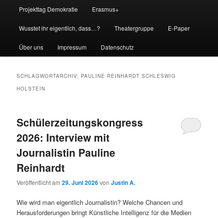
Projekttag Demokratie
Erasmus+
Wusstet ihr eigentlich, dass…?
Theatergruppe
E-Paper
Über uns
Impressum
Datenschutz
SCHLAGWORTARCHIV:
PAULINE REINHARDT SCHLESWIG
HOLSTEIN
Schülerzeitungskongress
2026: Interview mit
Journalistin Pauline
Reinhardt
Veröffentlicht am
29. Juni 2026
von
Justin A.
Wie wird man eigentlich Journalistin? Welche Chancen und
Herausforderungen bringt Künstliche Intelligenz für die Medien