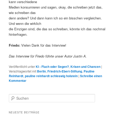
kann verschiedene
Medien konsumieren und sagen, okay, die schreiben jetzt das,
wie schreiben das
denn andere? Und dann kann ich so ein bisschen vergleichen.
Und wenn die wirklich
die Einzigen sind, die das so schreiben, könnte ich das nochmal
hinterfragen.
Friedo:
Vielen Dank für das Interview!
Das Interview für Friedo führte unser Autor Justin A.
Veröffentlicht unter
KI - Fluch oder Segen?
,
Krisen und Chancen
|
Verschlagwortet mit
Berlin
,
Friedrich-Ebert-Stiftung
,
Pauline
Reinhardt
,
pauline reinhardt schleswig holstein
|
Schreibe einen
Kommentar
S
u
c
h
NEUESTE BEITRÄGE