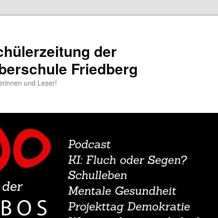
chülerzeitung der
berschule Friedberg
erinnen und Leser!