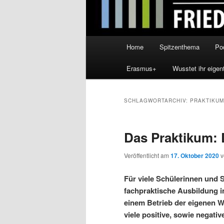
Hauptmenü
Home
Spitzenthema
Po
Erasmus+
Wusstet ihr eigen
SCHLAGWORTARCHIV:
PRAKTIKUM
Das Praktikum: 
Veröffentlicht am
17. Oktober 2020
Für viele Schülerinnen und 
fachpraktische Ausbildung in
einem Betrieb der eigenen W
viele positive, sowie negati