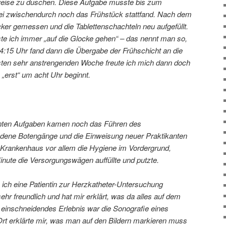
eise zu duschen. Diese Aufgabe musste bis zum
bei zwischendurch noch das Frühstück stattfand. Nach dem
ker gemessen und die Tablettenschachteln neu aufgefüllt.
e ich immer „auf die Glocke gehen“ – das nennt man so,
14:15 Uhr fand dann die Übergabe der Frühschicht an die
rsten sehr anstrengenden Woche freute ich mich dann doch
 „erst“ um acht Uhr beginnt.
ten Aufgaben kamen noch das Führen des
ene Botengänge und die Einweisung neuer Praktikanten
m Krankenhaus vor allem die Hygiene im Vordergrund,
inute die Versorgungswägen auffüllte und putzte.
s ich eine Patientin zur Herzkatheter-Untersuchung
sehr freundlich und hat mir erklärt, was da alles auf dem
ls einschneidendes Erlebnis war die Sonografie eines
Ort erklärte mir, was man auf den Bildern markieren muss