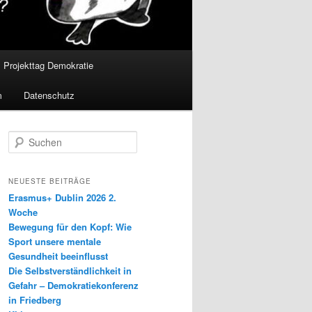
Projekttag Demokratie
m
Datenschutz
S
u
c
h
NEUESTE BEITRÄGE
e
Erasmus+ Dublin 2026 2.
n
Woche
Bewegung für den Kopf: Wie
Sport unsere mentale
Gesundheit beeinflusst
Die Selbstverständlichkeit in
Gefahr – Demokratiekonferenz
in Friedberg