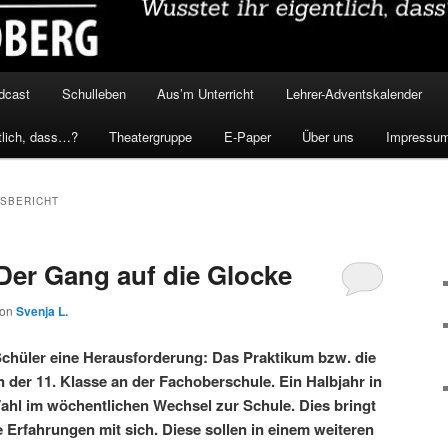
dcast
Schulleben
Aus’m Unterricht
Lehrer-Adventskalender
tlich, dass…?
Theatergruppe
E-Paper
Über uns
Impressu
SBERICHT
Der Gang auf die Glocke
von
Svenja L.
Schüler eine Herausforderung: Das Praktikum bzw. die
 der 11. Klasse an der Fachoberschule. Ein Halbjahr in
ahl im wöchentlichen Wechsel zur Schule. Dies bringt
ve Erfahrungen mit sich. Diese sollen in einem weiteren