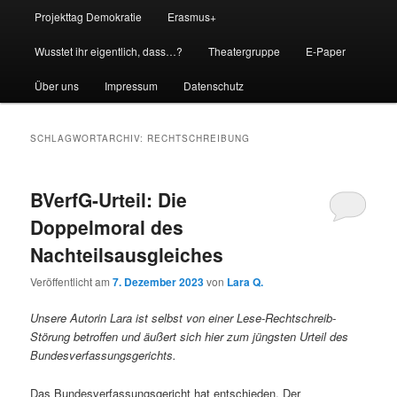
Projekttag Demokratie
Erasmus+
Wusstet ihr eigentlich, dass…?
Theatergruppe
E-Paper
Über uns
Impressum
Datenschutz
SCHLAGWORTARCHIV:
RECHTSCHREIBUNG
BVerfG-Urteil: Die
Doppelmoral des
Nachteilsausgleiches
Veröffentlicht am
7. Dezember 2023
von
Lara Q.
Unsere Autorin Lara ist selbst von einer Lese-Rechtschreib-
Störung betroffen und äußert sich hier zum jüngsten Urteil des
Bundesverfassungsgerichts.
Das Bundesverfassungsgericht hat entschieden. Der