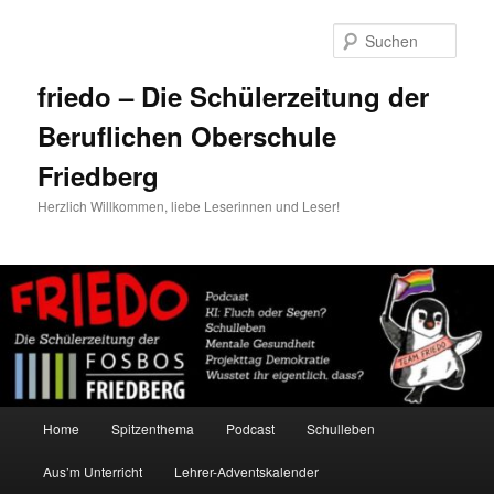
Zum
Zum
primären
sekundären
Such
Inhalt
Inhalt
springen
springen
friedo – Die Schülerzeitung der
Beruflichen Oberschule
Friedberg
Herzlich Willkommen, liebe Leserinnen und Leser!
Hauptmenü
Home
Spitzenthema
Podcast
Schulleben
Aus’m Unterricht
Lehrer-Adventskalender