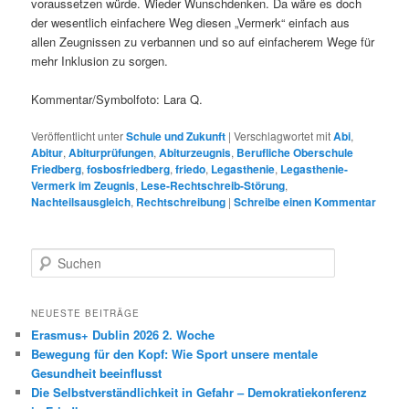
voraussetzen würde. Wieder Wunschdenken. Da wäre es doch
der wesentlich einfachere Weg diesen „Vermerk“ einfach aus
allen Zeugnissen zu verbannen und so auf einfacherem Wege für
mehr Inklusion zu sorgen.
Kommentar/Symbolfoto: Lara Q.
Veröffentlicht unter
Schule und Zukunft
|
Verschlagwortet mit
Abi
,
Abitur
,
Abiturprüfungen
,
Abiturzeugnis
,
Berufliche Oberschule
Friedberg
,
fosbosfriedberg
,
friedo
,
Legasthenie
,
Legasthenie-
Vermerk im Zeugnis
,
Lese-Rechtschreib-Störung
,
Nachteilsausgleich
,
Rechtschreibung
|
Schreibe einen Kommentar
S
u
c
h
NEUESTE BEITRÄGE
e
Erasmus+ Dublin 2026 2. Woche
n
Bewegung für den Kopf: Wie Sport unsere mentale
Gesundheit beeinflusst
Die Selbstverständlichkeit in Gefahr – Demokratiekonferenz