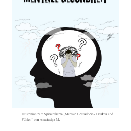
Illustration zum Spitzenthema „Mentale Gesundheit – Denken und
Fühlen“ von Anastasiya M.