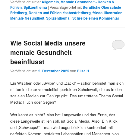
Veröffentlicht unter
Allgemein
,
Mentale Gesundheit - Denken &
Fühlen
,
Spitzenthema
|
Verschlagwortet mit
Berufliche Oberschule
Friedberg
,
Denken und Fühlen
,
fosbosfriedberg
,
friedo
,
Illustration
,
Mentale Gesundheit
,
Spitzenthema
|
Schreibe einen Kommentar
Wie Social Media unsere
mentale Gesundheit
beeinflusst
Veröffentlicht am
2. Dezember 2025
von
Elisa H.
Ein Wischen oder „Swipe“ und „Zack!“ – schon befindet man sich
mitten in dieser vermeintlich perfekten Scheinwelt, die es in den
sozialen Medien zur Genüge gibt. Das umstrittene Thema Social
Media: Fluch oder Segen?
Wer kennt es nicht? Man hat Langeweile und das Erste, das
diese Langeweile stillen soll, ist Social Media. Also: Ein Klick
und „Schwupps!“ – man wird augenblicklich konfrontiert mit
perfekten Körpern, perfekten Lebensstilen und Menschen, von