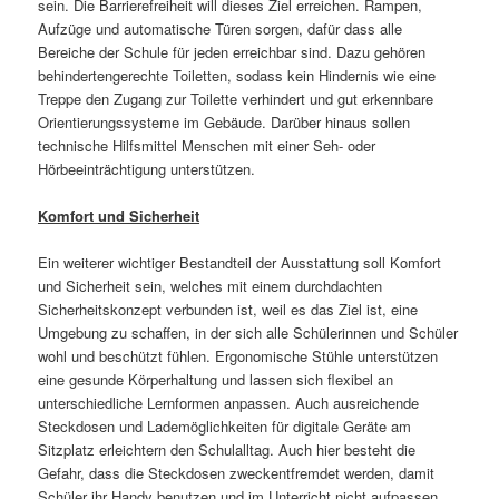
sein. Die Barrierefreiheit will dieses Ziel erreichen. Rampen,
Aufzüge und automatische Türen sorgen, dafür dass alle
Bereiche der Schule für jeden erreichbar sind. Dazu gehören
behindertengerechte Toiletten, sodass kein Hindernis wie eine
Treppe den Zugang zur Toilette verhindert und gut erkennbare
Orientierungssysteme im Gebäude. Darüber hinaus sollen
technische Hilfsmittel Menschen mit einer Seh- oder
Hörbeeinträchtigung unterstützen.
Komfort und Sicherheit
Ein weiterer wichtiger Bestandteil der Ausstattung soll Komfort
und Sicherheit sein, welches mit einem durchdachten
Sicherheitskonzept verbunden ist, weil es das Ziel ist, eine
Umgebung zu schaffen, in der sich alle Schülerinnen und Schüler
wohl und beschützt fühlen. Ergonomische Stühle unterstützen
eine gesunde Körperhaltung und lassen sich flexibel an
unterschiedliche Lernformen anpassen. Auch ausreichende
Steckdosen und Lademöglichkeiten für digitale Geräte am
Sitzplatz erleichtern den Schulalltag. Auch hier besteht die
Gefahr, dass die Steckdosen zweckentfremdet werden, damit
Schüler ihr Handy benutzen und im Unterricht nicht aufpassen.