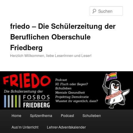
Zum
Zum
primären
sekundären
Such
Inhalt
Inhalt
springen
springen
friedo – Die Schülerzeitung der
Beruflichen Oberschule
Friedberg
Herzlich Willkommen, liebe Leserinnen und Leser!
Hauptmenü
Home
Spitzenthema
Podcast
Schulleben
Aus’m Unterricht
Lehrer-Adventskalender