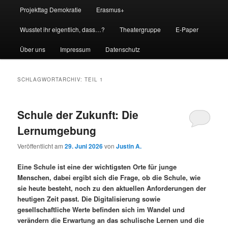
Projekttag Demokratie
Erasmus+
Wusstet ihr eigentlich, dass…?
Theatergruppe
E-Paper
Über uns
Impressum
Datenschutz
SCHLAGWORTARCHIV:
TEIL 1
Schule der Zukunft: Die
Lernumgebung
Veröffentlicht am
29. Juni 2026
von
Justin A.
Eine Schule ist eine der wichtigsten Orte für junge
Menschen, dabei ergibt sich die Frage, ob die Schule, wie
sie heute besteht, noch zu den aktuellen Anforderungen der
heutigen Zeit passt. Die Digitalisierung sowie
gesellschaftliche Werte befinden sich im Wandel und
verändern die Erwartung an das schulische Lernen und die