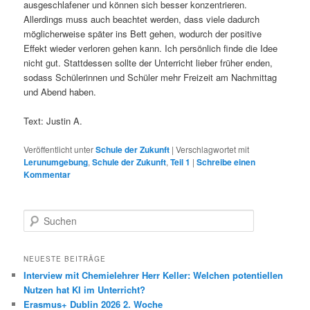
ausgeschlafener und können sich besser konzentrieren.
Allerdings muss auch beachtet werden, dass viele dadurch
möglicherweise später ins Bett gehen, wodurch der positive
Effekt wieder verloren gehen kann. Ich persönlich finde die Idee
nicht gut. Stattdessen sollte der Unterricht lieber früher enden,
sodass Schülerinnen und Schüler mehr Freizeit am Nachmittag
und Abend haben.
Text: Justin A.
Veröffentlicht unter
Schule der Zukunft
|
Verschlagwortet mit
Lerunumgebung
,
Schule der Zukunft
,
Teil 1
|
Schreibe einen
Kommentar
S
u
c
h
NEUESTE BEITRÄGE
e
Interview mit Chemielehrer Herr Keller: Welchen potentiellen
n
Nutzen hat KI im Unterricht?
Erasmus+ Dublin 2026 2. Woche