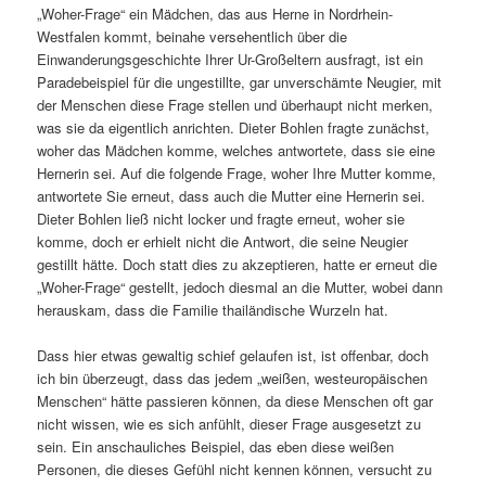
„Woher-Frage“ ein Mädchen, das aus Herne in Nordrhein-
Westfalen kommt, beinahe versehentlich über die
Einwanderungsgeschichte Ihrer Ur-Großeltern ausfragt, ist ein
Paradebeispiel für die ungestillte, gar unverschämte Neugier, mit
der Menschen diese Frage stellen und überhaupt nicht merken,
was sie da eigentlich anrichten. Dieter Bohlen fragte zunächst,
woher das Mädchen komme, welches antwortete, dass sie eine
Hernerin sei. Auf die folgende Frage, woher Ihre Mutter komme,
antwortete Sie erneut, dass auch die Mutter eine Hernerin sei.
Dieter Bohlen ließ nicht locker und fragte erneut, woher sie
komme, doch er erhielt nicht die Antwort, die seine Neugier
gestillt hätte. Doch statt dies zu akzeptieren, hatte er erneut die
„Woher-Frage“ gestellt, jedoch diesmal an die Mutter, wobei dann
herauskam, dass die Familie thailändische Wurzeln hat.
Dass hier etwas gewaltig schief gelaufen ist, ist offenbar, doch
ich bin überzeugt, dass das jedem „weißen, westeuropäischen
Menschen“ hätte passieren können, da diese Menschen oft gar
nicht wissen, wie es sich anfühlt, dieser Frage ausgesetzt zu
sein. Ein anschauliches Beispiel, das eben diese weißen
Personen, die dieses Gefühl nicht kennen können, versucht zu