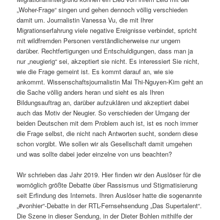
„Woher-Frage“ singen und gehen dennoch völlig verschieden
damit um. Journalistin Vanessa Vu, die mit Ihrer
Migrationserfahrung viele negative Ereignisse verbindet, spricht
mit wildfremden Personen verständlicherweise nur ungern
darüber. Rechtfertigungen und Entschuldigungen, dass man ja
nur „neugierig“ sei, akzeptiert sie nicht. Es interessiert Sie nicht,
wie die Frage gemeint ist. Es kommt darauf an, wie sie
ankommt. Wissenschaftsjournalistin Mai Thi-Nguyen-Kim geht an
die Sache völlig anders heran und sieht es als Ihren
Bildungsauftrag an, darüber aufzuklären und akzeptiert dabei
auch das Motiv der Neugier. So verschieden der Umgang der
beiden Deutschen mit dem Problem auch ist, ist es noch immer
die Frage selbst, die nicht nach Antworten sucht, sondern diese
schon vorgibt. Wie sollen wir als Gesellschaft damit umgehen
und was sollte dabei jeder einzelne von uns beachten?
Wir schrieben das Jahr 2019. Hier finden wir den Auslöser für die
womöglich größte Debatte über Rassismus und Stigmatisierung
seit Erfindung des Internets. Ihren Auslöser hatte die sogenannte
„#vonhier“-Debatte in der RTL-Fernsehsendung „Das Supertalent“.
Die Szene in dieser Sendung, in der Dieter Bohlen mithilfe der