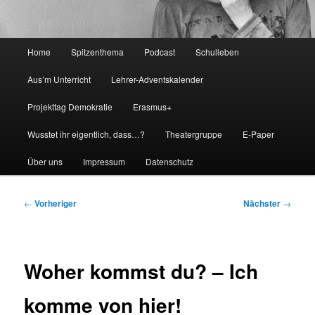
Hauptmenü
Home
Spitzenthema
Podcast
Schulleben
Aus’m Unterricht
Lehrer-Adventskalender
Projekttag Demokratie
Erasmus+
Wusstet ihr eigentlich, dass…?
Theatergruppe
E-Paper
Über uns
Impressum
Datenschutz
Beitragsnavigation
←
Vorheriger
Nächster
→
Woher kommst du? – Ich
komme von hier!