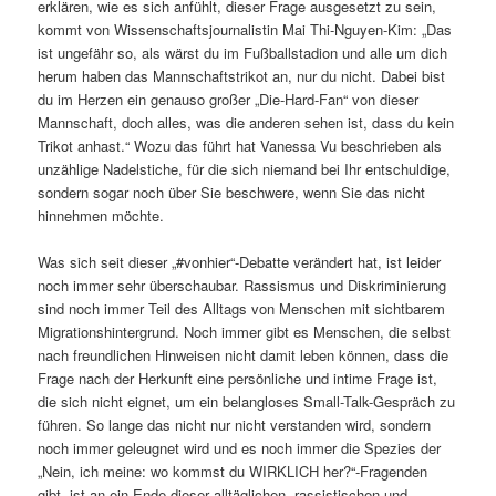
erklären, wie es sich anfühlt, dieser Frage ausgesetzt zu sein,
kommt von Wissenschaftsjournalistin Mai Thi-Nguyen-Kim: „Das
ist ungefähr so, als wärst du im Fußballstadion und alle um dich
herum haben das Mannschaftstrikot an, nur du nicht. Dabei bist
du im Herzen ein genauso großer „Die-Hard-Fan“ von dieser
Mannschaft, doch alles, was die anderen sehen ist, dass du kein
Trikot anhast.“ Wozu das führt hat Vanessa Vu beschrieben als
unzählige Nadelstiche, für die sich niemand bei Ihr entschuldige,
sondern sogar noch über Sie beschwere, wenn Sie das nicht
hinnehmen möchte.
Was sich seit dieser „#vonhier“-Debatte verändert hat, ist leider
noch immer sehr überschaubar. Rassismus und Diskriminierung
sind noch immer Teil des Alltags von Menschen mit sichtbarem
Migrationshintergrund. Noch immer gibt es Menschen, die selbst
nach freundlichen Hinweisen nicht damit leben können, dass die
Frage nach der Herkunft eine persönliche und intime Frage ist,
die sich nicht eignet, um ein belangloses Small-Talk-Gespräch zu
führen. So lange das nicht nur nicht verstanden wird, sondern
noch immer geleugnet wird und es noch immer die Spezies der
„Nein, ich meine: wo kommst du WIRKLICH her?“-Fragenden
gibt, ist an ein Ende dieser alltäglichen, rassistischen und