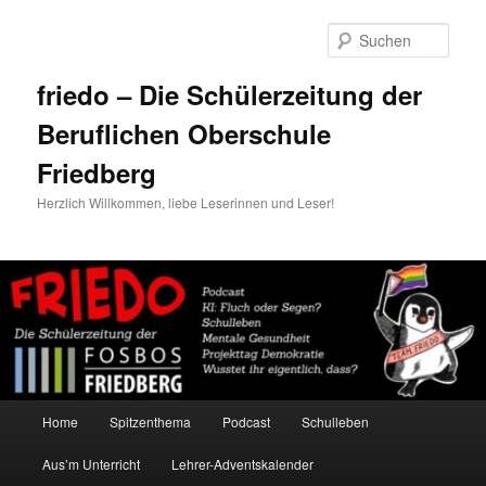
Zum
primären
Such
Inhalt
springen
friedo – Die Schülerzeitung der
Beruflichen Oberschule
Friedberg
Herzlich Willkommen, liebe Leserinnen und Leser!
Hauptmenü
Home
Spitzenthema
Podcast
Schulleben
Aus’m Unterricht
Lehrer-Adventskalender