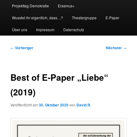
Projekttag Demokratie
Erasmus+
Wusstet ihr eigentlich, dass…?
Theatergruppe
E-Paper
Über uns
Impressum
Datenschutz
Beitragsnavigation
←
Vorheriger
Nächster
→
Best of E-Paper „Liebe“
(2019)
Veröffentlicht am
30. Oktober 2020
von
David R.