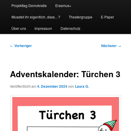
Projekttag Demokratie
Erasmus+
Wusstet ihr eigentlich, dass…?
Theatergruppe
E-Paper
Über uns
Impressum
Datenschutz
Beitragsnavigation
←
Vorheriger
Nächster
→
Adventskalender: Türchen 3
Veröffentlicht am
4. Dezember 2024
von
Laura G.