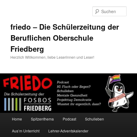
Zum
primären
Such
Inhalt
springen
friedo – Die Schülerzeitung der
Beruflichen Oberschule
Friedberg
Herzlich Willkommen, liebe Leserinnen und Leser!
Hauptmenü
Home
Spitzenthema
Podcast
Schulleben
Aus’m Unterricht
Lehrer-Adventskalender