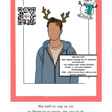
Wie heißt er, sag’ es mir,
im Winter ist es frostig, das sag ich dir.