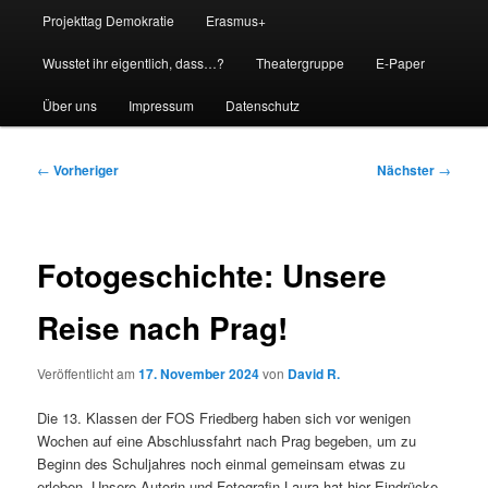
Projekttag Demokratie
Erasmus+
Wusstet ihr eigentlich, dass…?
Theatergruppe
E-Paper
Über uns
Impressum
Datenschutz
Beitragsnavigation
←
Vorheriger
Nächster
→
Fotogeschichte: Unsere
Reise nach Prag!
Veröffentlicht am
17. November 2024
von
David R.
Die 13. Klassen der FOS Friedberg haben sich vor wenigen
Wochen auf eine Abschlussfahrt nach Prag begeben, um zu
Beginn des Schuljahres noch einmal gemeinsam etwas zu
erleben. Unsere Autorin und Fotografin Laura hat hier Eindrücke