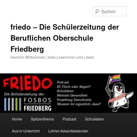
Zum
primären
Such
Inhalt
springen
friedo – Die Schülerzeitung der
Beruflichen Oberschule
Friedberg
Herzlich Willkommen, liebe Leserinnen und Leser!
Hauptmenü
Home
Spitzenthema
Podcast
Schulleben
Aus’m Unterricht
Lehrer-Adventskalender