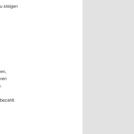
u steigen
hen,
aren
.
bezahlt.