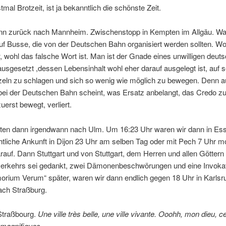
mal Brotzeit, ist ja bekanntlich die schönste Zeit.
nn zurück nach Mannheim. Zwischenstopp in Kempten im Allgäu. War
f Busse, die von der Deutschen Bahn organisiert werden sollten. Wo
, wohl das falsche Wort ist. Man ist der Gnade eines unwilligen deut
sgesetzt ,dessen Lebensinhalt wohl eher darauf ausgelegt ist, auf 
zeln zu schlagen und sich so wenig wie möglich zu bewegen. Denn au
bei der Deutschen Bahn scheint, was Ersatz anbelangt, das Credo zu
uerst bewegt, verliert.
en dann irgendwann nach Ulm. Um 16:23 Uhr waren wir dann in Ess
tliche Ankunft in Dijon 23 Uhr am selben Tag oder mit Pech 7 Uhr m
auf. Dann Stuttgart und von Stuttgart, dem Herren und allen Göttern
erkehrs sei gedankt, zwei Dämonenbeschwörungen und eine Invokat
orium Verum“ später, waren wir dann endlich gegen 18 Uhr in Karlsr
ach Straßburg.
traßbourg.
Une ville très belle, une ville vivante. Ooohh, mon dieu, c
 magnifiques…