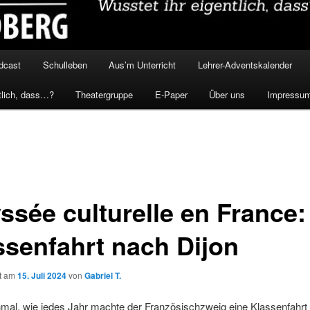
dcast
Schulleben
Aus’m Unterricht
Lehrer-Adventskalender
tlich, dass…?
Theatergruppe
E-Paper
Über uns
Impressu
ssée culturelle en France:
ssenfahrt nach Dijon
ht am
15. Juli 2024
von
Gabriel T.
nmal, wie jedes Jahr machte der Französischzweig eine Klassenfahrt