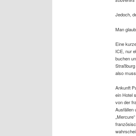
Jedoch, de
Man glaubt
Eine kurze
ICE, nur 
buchen un
Straßburg 
also musst
Ankunft P
ein Hotel 
von der f
Ausfällen 
„Mercure“
französisc
wahrschein