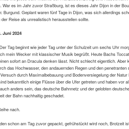
. War es im Jahr zuvor Straßburg, ist es dieses Jahr Dijon in der Bo
: Burgund. Geplant waren fünf Tage in Dijon, was sich allerdings sc
 der Reise als unrealistisch herausstellen sollte.
. Juni 2024
Der Tag beginnt wie jeder Tag unter der Schulzeit um sechs Uhr mor
ch mein Wecker mit klassischer Musik begrüßt. Heute Bachs Tocca
einen sofort an Dracula denken lässt. Nicht schlecht eigentlich. Aber 
ch das Hochwasser, den andauernden Regen und den penetranten 
en Versuch durch Maximalbebauung und Bodenversiegelung der Natur E
sind bekanntlich einige Flüsse über die Ufer getreten und haben vor a
 auch anders sein, das deutsche Bahnnetz und der gelobten deutsch
eit der Bahn nachhaltig geschadet.
Reihe nach.
den schon am Tag zuvor gepackt, gefrühstückt wird noch, Brotzeit is