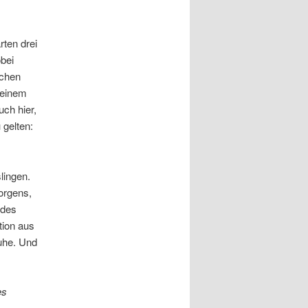
ten drei
bei
schen
seinem
ch hier,
 gelten:
lingen.
orgens,
 des
ion aus
uhe. Und
es