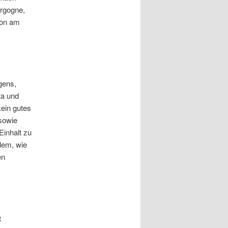
urgogne,
hon am
gens,
ta und
kein gutes
sowie
inhalt zu
llem, wie
en
t