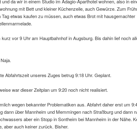
 und da wir in einem Studio im Adagio-Aparthotel wohnen, also in ein
wohnung mit Bett und kleiner Küchenzeile, auch Gewürze. Zum Früh
en Tag etwas kaufen zu müssen, auch etwas Brot mit hausgemachter
ellenmarmelade.
 kurz vor 9 Uhr am Hauptbahnhof in Augsburg. Bis dahin lief noch al
Naja.
te Abfahrtszeit unseres Zuges betrug 9:18 Uhr. Geplant.
weise war dieser Zeitplan um 9:20 noch nicht realisiert.
ämlich wegen bekannter Problematiken aus. Abfahrt daher erst um 9:4
g dann über Mannheim und Memmingen nach Straßburg und dann na
hwassers aber ein Stopp in Sontheim bei Mannheim in der Nähe. K
, aber auch keiner zurück. Bisher.