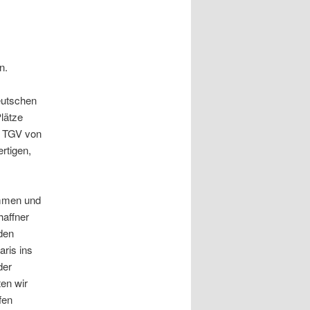
n.
eutschen
lätze
r TGV von
rtigen,
ommen und
haffner
den
ris ins
der
ten wir
fen