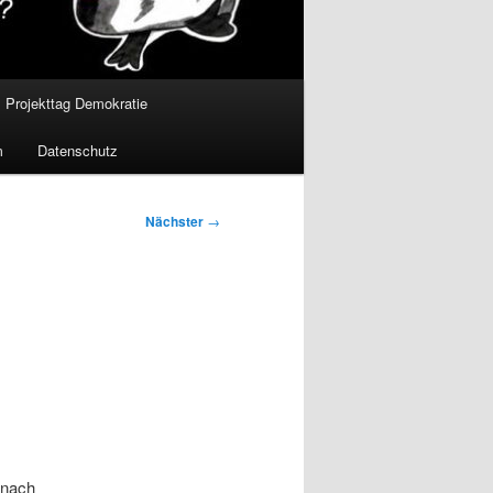
Projekttag Demokratie
m
Datenschutz
Nächster
→
 nach