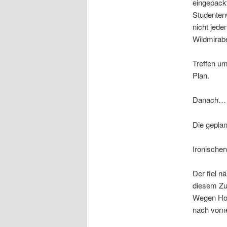
eingepackt
Studenten
nicht jed
Wildmirab
Treffen um
Plan.
Danach… 
Die geplan
Ironischer
Der fiel n
diesem Zu
Wegen Hoc
nach vorne