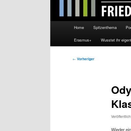
Hauptmenü
Home
Spitzenthema
Po
Erasmus+
Wusstet ihr eigen
Beitragsnavigation
←
Vorheriger
Ody
Kla
Veröffentlic
Wieder ei