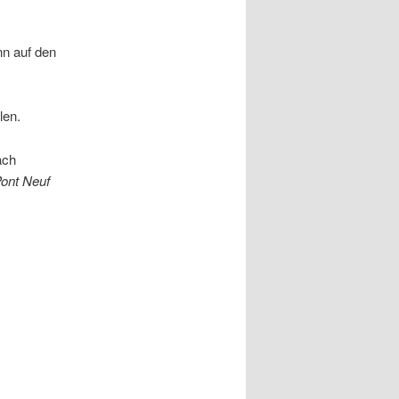
nn auf den
len.
ach
ont Neuf