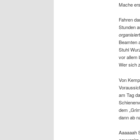
Mache erst
Fahren da
Stunden au
organisiert
Beamten au
Stuhl Wur
vor allem 
Wer sich z
Von Kempt
Voraussich
am Tag dar
Schienenv
dem „Grim
dann ab n
Aaaaaah S
souvenirs