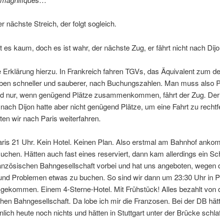
r nächste Streich, der folgt sogleich.
 es kaum, doch es ist wahr, der nächste Zug, er fährt nicht nach Dijo
 Erklärung hierzu. In Frankreich fahren TGVs, das Äquivalent zum d
eben schneller und sauberer, nach Buchungszahlen. Man muss also P
d nur, wenn genügend Plätze zusammenkommen, fährt der Zug. De
nach Dijon hatte aber nicht genügend Plätze, um eine Fahrt zu rechtfe
en wir nach Paris weiterfahren.
aris 21 Uhr. Kein Hotel. Keinen Plan. Also erstmal am Bahnhof ank
suchen. Hätten auch fast eines reserviert, dann kam allerdings ein Sc
ranzösischen Bahngesellschaft vorbei und hat uns angeboten, wegen 
und Problemen etwas zu buchen. So sind wir dann um 23:30 Uhr in Pa
 gekommen. Einem 4-Sterne-Hotel. Mit Frühstück! Alles bezahlt von 
hen Bahngesellschaft. Da lobe ich mir die Franzosen. Bei der DB hät
lich heute noch nichts und hätten in Stuttgart unter der Brücke schla