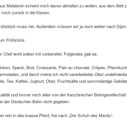
us Melatonin scheint mich davon abhalten zu wollen, aus dem Bett z
 mich zurück in die Kissen.
Frühstück muss her. Außerdem müssen wir ja noch weiter nach Dijon.
zum Frühstück.
r Chef wohl selbst mit vorbereitet. Folgendes gab es:
nken, Speck, Brot, Croissants, Pain au chocolat, Crêpes, Pfannkuc
armeladen, und damit meine ich
nicht verarbeitetes Obst undefinierb
ts
, Tee, Kaffee, Joghurt, Obst, Fruchtsäfte und semmelartige Gebilde
ualität und immer noch alles von der französischen Bahngesellschaft 
bei der Deutschen Bahn nicht gegeben.
r rein in das krasse Pferd, frei nach „Der Schuh des Manitu“.