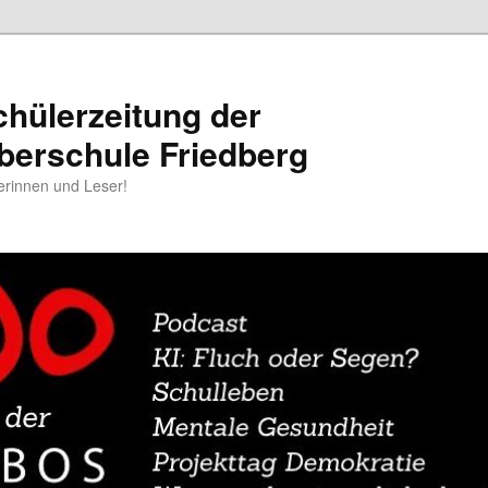
chülerzeitung der
berschule Friedberg
erinnen und Leser!