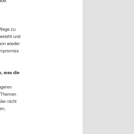
abe.
e Wege zu
esteht und
ann wieder
ompromiss
n, was die
ngeren
le Themen
ler nicht
en,