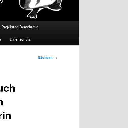
Projekttag Demokratie
m
Datenschutz
Nächster
→
auch
h
rin