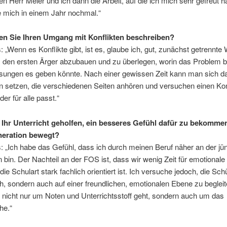
 Herr Meier und ich dann die Arbeit, auf die ich mich sehr gefreut h
e mich in einem Jahr nochmal.“
n Sie Ihren Umgang mit Konflikten beschreiben?
: „Wenn es Konflikte gibt, ist es, glaube ich, gut, zunächst getrennt
 den ersten Ärger abzubauen und zu überlegen, worin das Problem b
sungen es geben könnte. Nach einer gewissen Zeit kann man sich d
setzen, die verschiedenen Seiten anhören und versuchen einen K
der für alle passt.“
 Ihr Unterricht geholfen, ein besseres Gefühl dafür zu bekomme
neration bewegt?
: „Ich habe das Gefühl, dass ich durch meinen Beruf näher an der jü
 bin. Der Nachteil an der FOS ist, dass wir wenig Zeit für emotiona
die Schulart stark fachlich orientiert ist. Ich versuche jedoch, die Schü
ch, sondern auch auf einer freundlichen, emotionalen Ebene zu begleit
nicht nur um Noten und Unterrichtsstoff geht, sondern auch um das
he.“