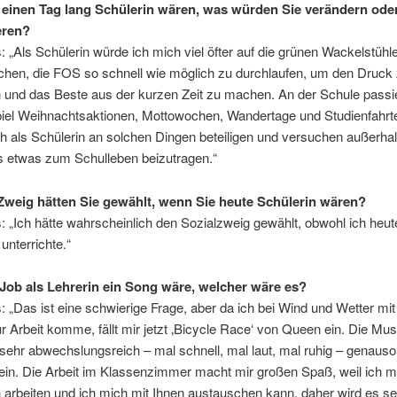
einen Tag lang Schülerin wären, was würden Sie verändern ode
eren?
: „Als Schülerin würde ich mich viel öfter auf die grünen Wackelstühl
chen, die FOS so schnell wie möglich zu durchlaufen, um den Druck
 und das Beste aus der kurzen Zeit zu machen. An der Schule passier
iel Weihnachtsaktionen, Mottowochen, Wandertage und Studienfahrte
h als Schülerin an solchen Dingen beteiligen und versuchen außerha
s etwas zum Schulleben beizutragen.“
weig hätten Sie gewählt, wenn Sie heute Schülerin wären?
: „Ich hätte wahrscheinlich den Sozialzweig gewählt, obwohl ich heut
unterrichte.“
Job als Lehrerin ein Song wäre, welcher wäre es?
: „Das ist eine schwierige Frage, aber da ich bei Wind und Wetter mi
r Arbeit komme, fällt mir jetzt ‚Bicycle Race‘ von Queen ein. Die Mus
sehr abwechslungsreich – mal schnell, mal laut, mal ruhig – genauso
in. Die Arbeit im Klassenzimmer macht mir großen Spaß, weil ich m
arbeiten und ich mich mit Ihnen austauschen kann, daher wird es se