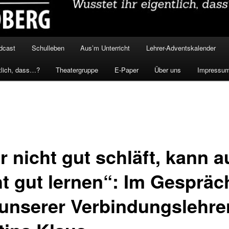
dcast
Schulleben
Aus’m Unterricht
Lehrer-Adventskalender
tlich, dass…?
Theatergruppe
E-Paper
Über uns
Impressu
r nicht gut schläft, kann 
ht gut lernen“: Im Gespräc
 unserer Verbindungslehre