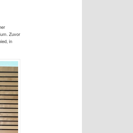
her
gium. Zuvor
ied, in