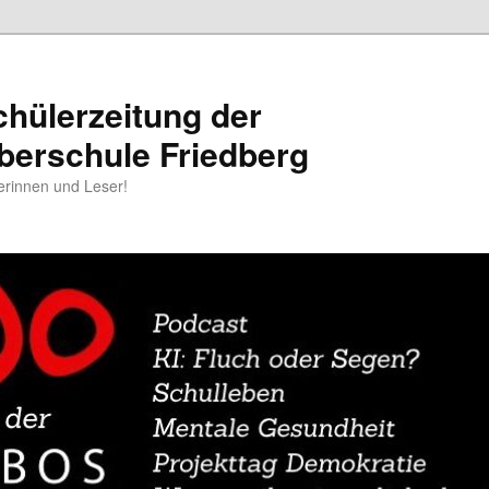
chülerzeitung der
berschule Friedberg
erinnen und Leser!