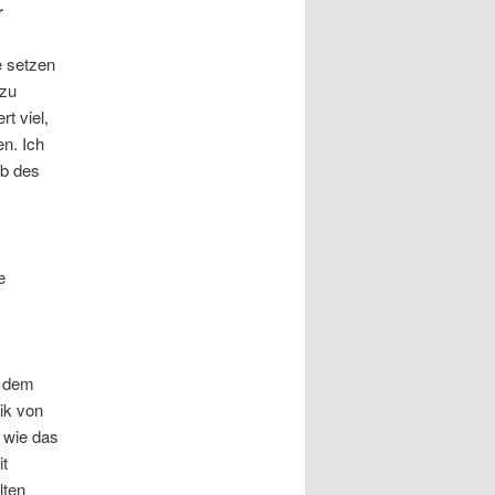
r
e setzen
 zu
t viel,
n. Ich
lb des
e
t dem
ik von
 wie das
it
lten