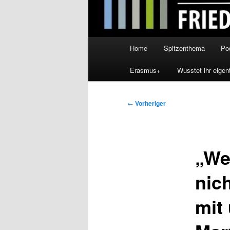
Hauptmenü
Home
Spitzenthema
Po
Erasmus+
Wusstet ihr eigen
Beitragsnavigation
←
Vorheriger
„We
nic
mit