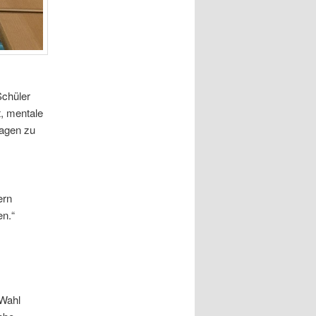
Schüler
t, mentale
ragen zu
ern
en.“
 Wahl