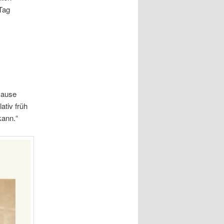
 Tag
Hause
ativ früh
kann.“