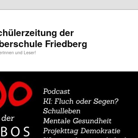
chülerzeitung der
berschule Friedberg
erinnen und Leser!