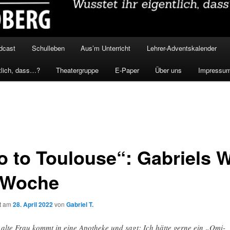
dcast
Schulleben
Aus’m Unterricht
Lehrer-Adventskalender
tlich, dass…?
Theatergruppe
E-Paper
Über uns
Impressu
o to Toulouse“: Gabriels W
 Woche
ht am
28. April 2022
von
Gabriel T.
 alte Frau kommt in eine Apotheke und sagt: Ich hätte gerne ein „Omi-