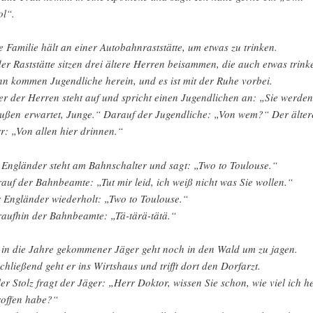
ol“.
e Familie hält an einer Autobahnraststätte, um etwas zu trinken.
der Raststätte sitzen drei ältere Herren beisammen, die auch etwas trink
n kommen Jugendliche herein, und es ist mit der Ruhe vorbei.
er der Herren steht auf und spricht einen Jugendlichen an: „Sie werden
ußen erwartet, Junge.“ Darauf der Jugendliche: „Von wem?“ Der älter
r: „Von allen hier drinnen.“
 Engländer steht am Bahnschalter und sagt: „Two to Toulouse.“
auf der Bahnbeamte: „Tut mir leid, ich weiß nicht was Sie wollen.“
 Engländer wiederholt: „Two to Toulouse.“
aufhin der Bahnbeamte: „Tä-tärä-tätä.“
 in die Jahre gekommener Jäger geht noch in den Wald um zu jagen.
chließend geht er ins Wirtshaus und trifft dort den Dorfarzt.
ler Stolz fragt der Jäger: „Herr Doktor, wissen Sie schon, wie viel ich h
roffen habe?“