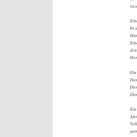
raz
Ein
In 
Dan
Ein
dra
Her
Ein
Dar
Der
Dar
Ein
Ans
Vol
get