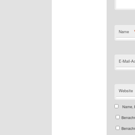
Name
E-Mail-A
Website
Name, E
Benachr
Benachri