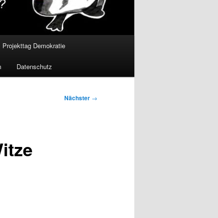
Projekttag Demokratie
m
Datenschutz
Nächster
→
itze