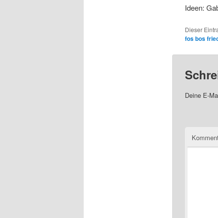
Ideen: Gab
Dieser Eint
fos bos fri
Schre
Deine E-Mai
Komment