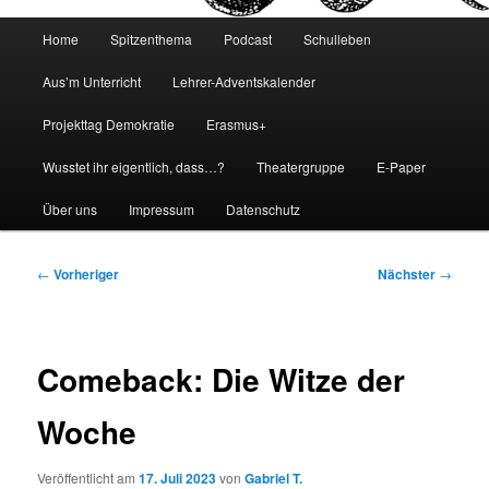
Hauptmenü
Home
Spitzenthema
Podcast
Schulleben
Aus’m Unterricht
Lehrer-Adventskalender
Projekttag Demokratie
Erasmus+
Wusstet ihr eigentlich, dass…?
Theatergruppe
E-Paper
Über uns
Impressum
Datenschutz
Beitragsnavigation
←
Vorheriger
Nächster
→
Comeback: Die Witze der
Woche
Veröffentlicht am
17. Juli 2023
von
Gabriel T.