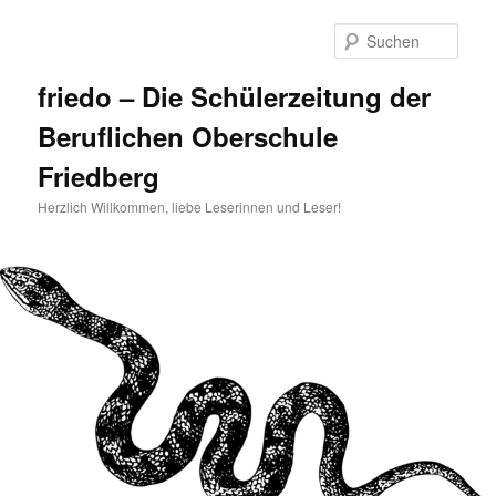
Zum
primären
Such
Inhalt
springen
friedo – Die Schülerzeitung der
Beruflichen Oberschule
Friedberg
Herzlich Willkommen, liebe Leserinnen und Leser!