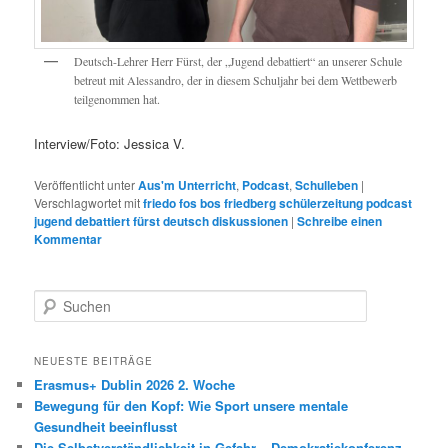
Deutsch-Lehrer Herr Fürst, der „Jugend debattiert“ an unserer Schule
betreut mit Alessandro, der in diesem Schuljahr bei dem Wettbewerb
teilgenommen hat.
Interview/Foto: Jessica V.
Veröffentlicht unter
Aus'm Unterricht
,
Podcast
,
Schulleben
|
Verschlagwortet mit
friedo fos bos friedberg schülerzeitung podcast
jugend debattiert fürst deutsch diskussionen
|
Schreibe einen
Kommentar
S
u
c
h
NEUESTE BEITRÄGE
e
Erasmus+ Dublin 2026 2. Woche
n
Bewegung für den Kopf: Wie Sport unsere mentale
Gesundheit beeinflusst
Die Selbstverständlichkeit in Gefahr – Demokratiekonferenz