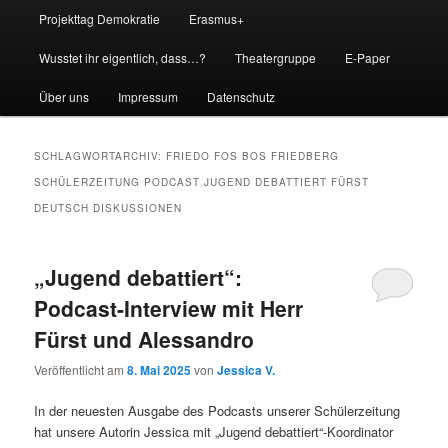
Projekttag Demokratie
Erasmus+
Wusstet ihr eigentlich, dass…?
Theatergruppe
E-Paper
Über uns
Impressum
Datenschutz
SCHLAGWORTARCHIV:
FRIEDO FOS BOS FRIEDBERG
SCHÜLERZEITUNG PODCAST JUGEND DEBATTIERT FÜRST
DEUTSCH DISKUSSIONEN
„Jugend debattiert“:
Podcast-Interview mit Herr
Fürst und Alessandro
Veröffentlicht am
8. Mai 2025
von
Jessica V.
In der neuesten Ausgabe des Podcasts unserer Schülerzeitung
hat unsere Autorin Jessica mit „Jugend debattiert“-Koordinator