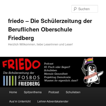
Zum
Zum
primären
sekundären
Such
Inhalt
Inhalt
springen
springen
friedo – Die Schülerzeitung der
Beruflichen Oberschule
Friedberg
Herzlich Willkommen, liebe Leserinnen und Leser!
Hauptmenü
Home
Spitzenthema
Podcast
Schulleben
Aus’m Unterricht
Lehrer-Adventskalender